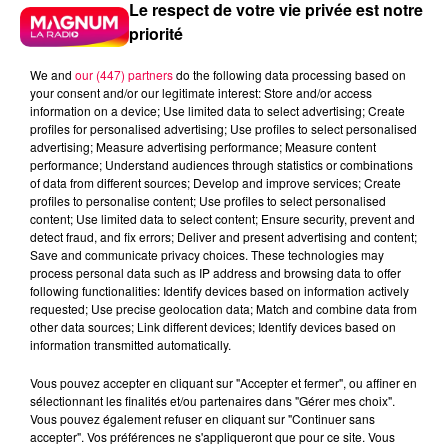
Le respect de votre vie privée est notre
priorité
We and
our (447) partners
do the following data processing based on
your consent and/or our legitimate interest: Store and/or access
information on a device; Use limited data to select advertising; Create
profiles for personalised advertising; Use profiles to select personalised
advertising; Measure advertising performance; Measure content
performance; Understand audiences through statistics or combinations
of data from different sources; Develop and improve services; Create
profiles to personalise content; Use profiles to select personalised
content; Use limited data to select content; Ensure security, prevent and
detect fraud, and fix errors; Deliver and present advertising and content;
Save and communicate privacy choices. These technologies may
process personal data such as IP address and browsing data to offer
following functionalities: Identify devices based on information actively
requested; Use precise geolocation data; Match and combine data from
other data sources; Link different devices; Identify devices based on
podcasts/2025/03/Drole-de-bruit-4.mp3
information transmitted automatically.
Vous pouvez accepter en cliquant sur "Accepter et fermer", ou affiner en
sélectionnant les finalités et/ou partenaires dans "Gérer mes choix".
Vous pouvez également refuser en cliquant sur "Continuer sans
accepter". Vos préférences ne s'appliqueront que pour ce site. Vous