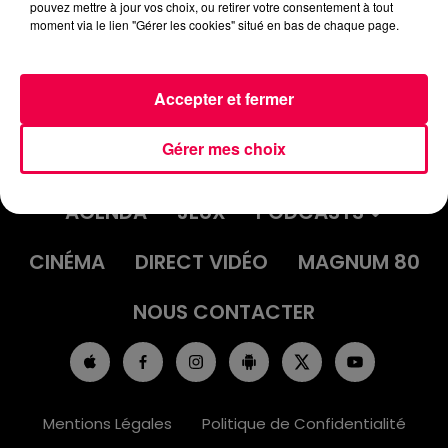
pouvez mettre à jour vos choix, ou retirer votre consentement à tout
DRÔLE DE BRUIT 07/03/2025
moment via le lien "Gérer les cookies" situé en bas de chaque page.
Accepter et fermer
Gérer mes choix
ACCUEIL
INFOS
EMISSIONS
AGENDA
JEUX
PODCASTS
CINÉMA
DIRECT VIDÉO
MAGNUM 80
NOUS CONTACTER
Mentions Légales
Politique de Confidentialité