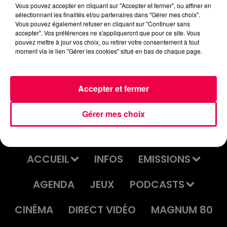
Vous pouvez accepter en cliquant sur "Accepter et fermer", ou affiner en
sélectionnant les finalités et/ou partenaires dans "Gérer mes choix".
podcasts/2025/10/Drole-de-Bruit-3.mp3
Vous pouvez également refuser en cliquant sur "Continuer sans
accepter". Vos préférences ne s'appliqueront que pour ce site. Vous
pouvez mettre à jour vos choix, ou retirer votre consentement à tout
moment via le lien "Gérer les cookies" situé en bas de chaque page.
DDB LE DRÔLE DE BRUIT 23/10/2025
Accepter et fermer
Gérer mes choix
ACCUEIL
INFOS
EMISSIONS
AGENDA
JEUX
PODCASTS
CINÉMA
DIRECT VIDÉO
MAGNUM 80