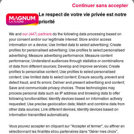
Continuer sans accepter
Le respect de votre vie privée est notre
priorité
We and
our (447) partners
do the following data processing based on
your consent and/or our legitimate interest: Store and/or access
information on a device; Use limited data to select advertising; Create
profiles for personalised advertising; Use profiles to select personalised
advertising; Measure advertising performance; Measure content
performance; Understand audiences through statistics or combinations
of data from different sources; Develop and improve services; Create
profiles to personalise content; Use profiles to select personalised
content; Use limited data to select content; Ensure security, prevent and
detect fraud, and fix errors; Deliver and present advertising and content;
Save and communicate privacy choices. These technologies may
process personal data such as IP address and browsing data to offer
following functionalities: Identify devices based on information actively
requested; Use precise geolocation data; Match and combine data from
other data sources; Link different devices; Identify devices based on
information transmitted automatically.
podcasts/2025/11/Drole-de-Bruit-4.mp3
Vous pouvez accepter en cliquant sur "Accepter et fermer", ou affiner en
sélectionnant les finalités et/ou partenaires dans "Gérer mes choix".