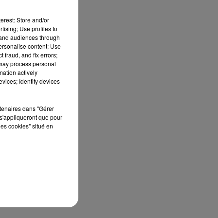
erest: Store and/or
tising; Use profiles to
tand audiences through
personalise content; Use
 fraud, and fix errors;
 may process personal
mation actively
vices; Identify devices
rtenaires dans "Gérer
s'appliqueront que pour
les cookies" situé en