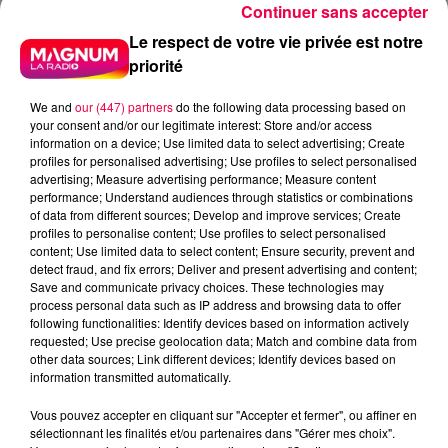
Continuer sans accepter
Le respect de votre vie privée est notre
priorité
We and
our (447) partners
do the following data processing based on
your consent and/or our legitimate interest: Store and/or access
information on a device; Use limited data to select advertising; Create
profiles for personalised advertising; Use profiles to select personalised
advertising; Measure advertising performance; Measure content
performance; Understand audiences through statistics or combinations
of data from different sources; Develop and improve services; Create
profiles to personalise content; Use profiles to select personalised
content; Use limited data to select content; Ensure security, prevent and
detect fraud, and fix errors; Deliver and present advertising and content;
Save and communicate privacy choices. These technologies may
process personal data such as IP address and browsing data to offer
following functionalities: Identify devices based on information actively
requested; Use precise geolocation data; Match and combine data from
other data sources; Link different devices; Identify devices based on
information transmitted automatically.
podcasts/2025/09/Anniv-9.mp3
Vous pouvez accepter en cliquant sur "Accepter et fermer", ou affiner en
sélectionnant les finalités et/ou partenaires dans "Gérer mes choix".