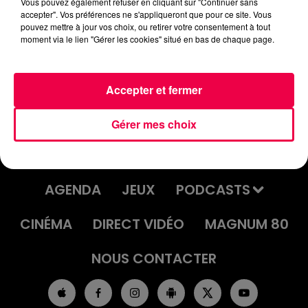
Vous pouvez également refuser en cliquant sur "Continuer sans
accepter". Vos préférences ne s'appliqueront que pour ce site. Vous
pouvez mettre à jour vos choix, ou retirer votre consentement à tout
JEU DE L'ANNIVERSAIRE DU
moment via le lien "Gérer les cookies" situé en bas de chaque page.
VENDREDI 12 SEPTEMBRE
Accepter et fermer
Gérer mes choix
ACCUEIL
INFOS
EMISSIONS
AGENDA
JEUX
PODCASTS
CINÉMA
DIRECT VIDÉO
MAGNUM 80
NOUS CONTACTER