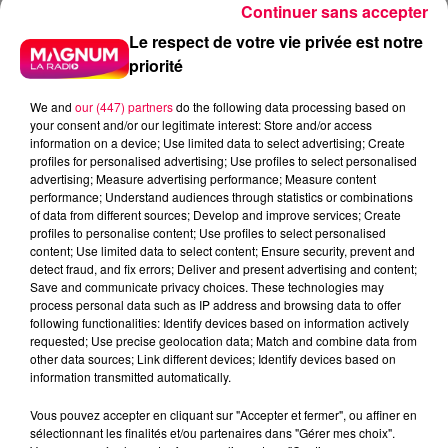
Continuer sans accepter
Le respect de votre vie privée est notre
priorité
We and
our (447) partners
do the following data processing based on
your consent and/or our legitimate interest: Store and/or access
information on a device; Use limited data to select advertising; Create
profiles for personalised advertising; Use profiles to select personalised
advertising; Measure advertising performance; Measure content
performance; Understand audiences through statistics or combinations
of data from different sources; Develop and improve services; Create
profiles to personalise content; Use profiles to select personalised
content; Use limited data to select content; Ensure security, prevent and
detect fraud, and fix errors; Deliver and present advertising and content;
Save and communicate privacy choices. These technologies may
process personal data such as IP address and browsing data to offer
following functionalities: Identify devices based on information actively
requested; Use precise geolocation data; Match and combine data from
other data sources; Link different devices; Identify devices based on
information transmitted automatically.
podcasts/2025/09/Anniv-12.mp3
Vous pouvez accepter en cliquant sur "Accepter et fermer", ou affiner en
sélectionnant les finalités et/ou partenaires dans "Gérer mes choix".