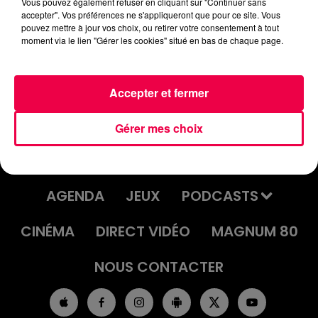
Vous pouvez également refuser en cliquant sur "Continuer sans
accepter". Vos préférences ne s'appliqueront que pour ce site. Vous
pouvez mettre à jour vos choix, ou retirer votre consentement à tout
JEU DE L'ANNIVERSAIRE DU
moment via le lien "Gérer les cookies" situé en bas de chaque page.
MERCREDI 17 SEPTEMBRE
Accepter et fermer
Gérer mes choix
ACCUEIL
INFOS
EMISSIONS
AGENDA
JEUX
PODCASTS
CINÉMA
DIRECT VIDÉO
MAGNUM 80
NOUS CONTACTER