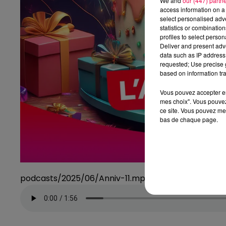
We and
our (447) partn
access information on a 
select personalised ad
statistics or combinatio
profiles to select person
Deliver and present adv
data such as IP address 
requested; Use precise g
based on information tra
Vous pouvez accepter en 
mes choix". Vous pouvez
ce site. Vous pouvez met
bas de chaque page.
podcasts/2025/06/Anniv-11.mp3