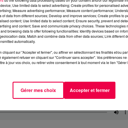
ers
do the following data processing based on your consent and/or our legitimate int
device; Use limited data to select advertising; Create profiles for personalised adver
vertising; Measure advertising performance; Measure content performance; Unders
ns of data from different sources; Develop and improve services; Create profiles to 
alised content; Use limited data to select content; Ensure security, prevent and detect
ertising and content; Save and communicate privacy choices. These technologies
and browsing data to offer following functionalities: Identify devices based on infor
eolocation data; Match and combine data from other data sources; Link different de
nsmitted automatically.
cliquant sur "Accepter et fermer", ou affiner en sélectionnant les finalités et/ou pa
 également refuser en cliquant sur "Continuer sans accepter". Vos préférences ne 
tre à jour vos choix, ou retirer votre consentement à tout moment via le lien "Gérer 
Gérer mes choix
Accepter et fermer