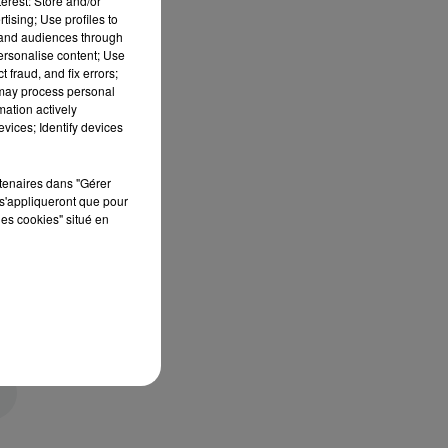
erest: Store and/or
tising; Use profiles to
tand audiences through
personalise content; Use
 fraud, and fix errors;
 may process personal
mation actively
vices; Identify devices
rtenaires dans "Gérer
s'appliqueront que pour
les cookies" situé en