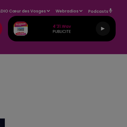
DIO Cœur des Vosges
Webradios
Podcasts
4'31.wav
PUBLICITE