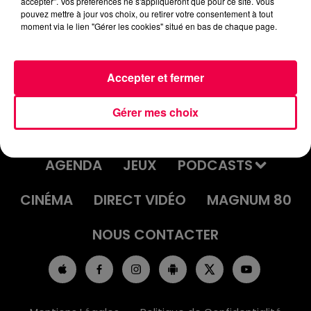
accepter". Vos préférences ne s'appliqueront que pour ce site. Vous
JEU DE L'ANNIVERSAIRE DU MARDI
pouvez mettre à jour vos choix, ou retirer votre consentement à tout
moment via le lien "Gérer les cookies" situé en bas de chaque page.
21 OCTOBRE
Accepter et fermer
Gérer mes choix
ACCUEIL
INFOS
EMISSIONS
AGENDA
JEUX
PODCASTS
CINÉMA
DIRECT VIDÉO
MAGNUM 80
NOUS CONTACTER