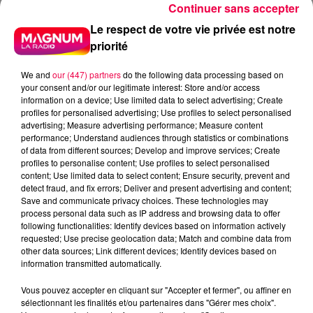
Continuer sans accepter
Le respect de votre vie privée est notre
priorité
We and
our (447) partners
do the following data processing based on
your consent and/or our legitimate interest: Store and/or access
information on a device; Use limited data to select advertising; Create
profiles for personalised advertising; Use profiles to select personalised
advertising; Measure advertising performance; Measure content
performance; Understand audiences through statistics or combinations
of data from different sources; Develop and improve services; Create
profiles to personalise content; Use profiles to select personalised
content; Use limited data to select content; Ensure security, prevent and
detect fraud, and fix errors; Deliver and present advertising and content;
Save and communicate privacy choices. These technologies may
process personal data such as IP address and browsing data to offer
following functionalities: Identify devices based on information actively
requested; Use precise geolocation data; Match and combine data from
other data sources; Link different devices; Identify devices based on
information transmitted automatically.
podcasts/2025/11/Anniv-13.mp3
Vous pouvez accepter en cliquant sur "Accepter et fermer", ou affiner en
sélectionnant les finalités et/ou partenaires dans "Gérer mes choix".