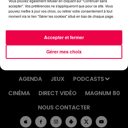
Vous pouvez également refuser en cliquant sur "Continuer sans
accepter". Vos préférences ne s'appliqueront que pour ce site. Vous
pouvez mettre à jour vos choix, ou retirer votre consentement à tout
JEU DE L'ANNIVERSAIRE DU
moment via le lien "Gérer les cookies" situé en bas de chaque page.
VENDREDI 21 NOVEMBRE
Accepter et fermer
Gérer mes choix
ACCUEIL
INFOS
EMISSIONS
AGENDA
JEUX
PODCASTS
CINÉMA
DIRECT VIDÉO
MAGNUM 80
NOUS CONTACTER