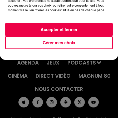
accepter". Vos préférences ne s'appliqueront que pour ce site. Vous
JEU DE L'ANNIVERSAIRE DU JEUDI 28
pouvez mettre à jour vos choix, ou retirer votre consentement à tout
moment via le lien "Gérer les cookies" situé en bas de chaque page.
AOÛT
Accepter et fermer
Gérer mes choix
ACCUEIL
INFOS
EMISSIONS
AGENDA
JEUX
PODCASTS
CINÉMA
DIRECT VIDÉO
MAGNUM 80
NOUS CONTACTER