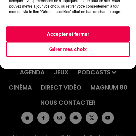
accepter". Vos préférences ne s'appliqueront que pour ce site. Vous
JEU DE L'ANNIVERSAIRE DU
pouvez mettre à jour vos choix, ou retirer votre consentement à tout
moment via le lien "Gérer les cookies" situé en bas de chaque page.
VENDREDI 30 MAI
Accepter et fermer
Gérer mes choix
ACCUEIL
INFOS
EMISSIONS
AGENDA
JEUX
PODCASTS
CINÉMA
DIRECT VIDÉO
MAGNUM 80
NOUS CONTACTER