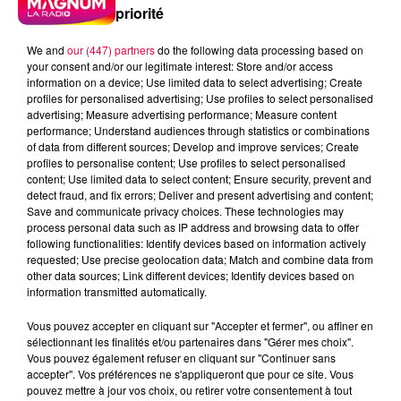
priorité
We and
our (447) partners
do the following data processing based on
your consent and/or our legitimate interest: Store and/or access
information on a device; Use limited data to select advertising; Create
profiles for personalised advertising; Use profiles to select personalised
advertising; Measure advertising performance; Measure content
performance; Understand audiences through statistics or combinations
of data from different sources; Develop and improve services; Create
profiles to personalise content; Use profiles to select personalised
content; Use limited data to select content; Ensure security, prevent and
detect fraud, and fix errors; Deliver and present advertising and content;
Save and communicate privacy choices. These technologies may
process personal data such as IP address and browsing data to offer
following functionalities: Identify devices based on information actively
requested; Use precise geolocation data; Match and combine data from
podcasts/2025/10/Roule-ma-Poule.mp3
other data sources; Link different devices; Identify devices based on
information transmitted automatically.
Vous pouvez accepter en cliquant sur "Accepter et fermer", ou affiner en
sélectionnant les finalités et/ou partenaires dans "Gérer mes choix".
Vous pouvez également refuser en cliquant sur "Continuer sans
accepter". Vos préférences ne s'appliqueront que pour ce site. Vous
ROULE MA POULE 01/10/2025
pouvez mettre à jour vos choix, ou retirer votre consentement à tout