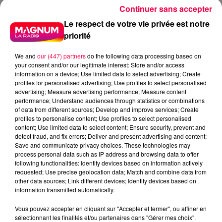
Continuer sans accepter
Le respect de votre vie privée est notre
priorité
We and
our (447) partners
do the following data processing based on
your consent and/or our legitimate interest: Store and/or access
information on a device; Use limited data to select advertising; Create
profiles for personalised advertising; Use profiles to select personalised
advertising; Measure advertising performance; Measure content
performance; Understand audiences through statistics or combinations
of data from different sources; Develop and improve services; Create
profiles to personalise content; Use profiles to select personalised
content; Use limited data to select content; Ensure security, prevent and
detect fraud, and fix errors; Deliver and present advertising and content;
Save and communicate privacy choices. These technologies may
process personal data such as IP address and browsing data to offer
following functionalities: Identify devices based on information actively
requested; Use precise geolocation data; Match and combine data from
other data sources; Link different devices; Identify devices based on
information transmitted automatically.
podcasts/2025/10/Roule-ma-Poule-10.mp3
Vous pouvez accepter en cliquant sur "Accepter et fermer", ou affiner en
sélectionnant les finalités et/ou partenaires dans "Gérer mes choix".