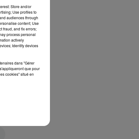
erest: Store and/or
tising; Use profiles to
tand audiences through
personalise content; Use
 fraud, and fix errors;
 may process personal
mation actively
vices; Identify devices
rtenaires dans "Gérer
s'appliqueront que pour
les cookies" situé en