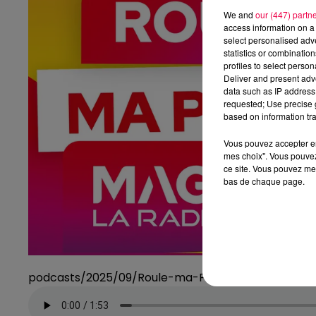
We and
our (447) partn
access information on a 
select personalised ad
statistics or combinatio
profiles to select person
Deliver and present adv
data such as IP address 
requested; Use precise g
based on information tra
Vous pouvez accepter en 
mes choix". Vous pouvez
ce site. Vous pouvez met
bas de chaque page.
podcasts/2025/09/Roule-ma-Poule-11.mp3