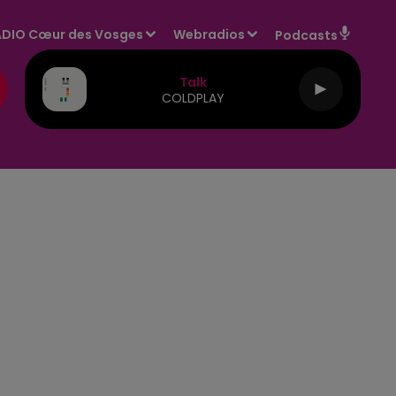
DIO Cœur des Vosges
Webradios
Podcasts
Talk
COLDPLAY