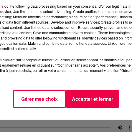
ers
do the following data processing based on your consent and/or our legitimate int
device; Use limited data to select advertising; Create profiles for personalised adver
vertising; Measure advertising performance; Measure content performance; Unders
ns of data from different sources; Develop and improve services; Create profiles to 
alised content; Use limited data to select content; Ensure security, prevent and detect
ertising and content; Save and communicate privacy choices. These technologies
and browsing data to offer following functionalities: Identify devices based on infor
eolocation data; Match and combine data from other data sources; Link different de
nsmitted automatically.
cliquant sur "Accepter et fermer", ou affiner en sélectionnant les finalités et/ou pa
 également refuser en cliquant sur "Continuer sans accepter". Vos préférences ne 
tre à jour vos choix, ou retirer votre consentement à tout moment via le lien "Gérer 
Gérer mes choix
Accepter et fermer