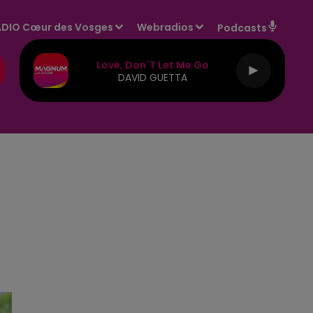
DIO Cœur des Vosges
Webradios
Podcasts
Love, Don´t Let Me Go
DAVID GUETTA