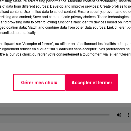
vertising; Measure advertising performance; Measure content performance; Unders
ns of data from different sources; Develop and improve services; Create profiles to 
alised content; Use limited data to select content; Ensure security, prevent and detect
ertising and content; Save and communicate privacy choices. These technologies
and browsing data to offer following functionalities: Identify devices based on infor
eolocation data; Match and combine data from other data sources; Link different de
nsmitted automatically.
cliquant sur "Accepter et fermer", ou affiner en sélectionnant les finalités et/ou pa
 également refuser en cliquant sur "Continuer sans accepter". Vos préférences ne 
tre à jour vos choix, ou retirer votre consentement à tout moment via le lien "Gérer 
Gérer mes choix
Accepter et fermer