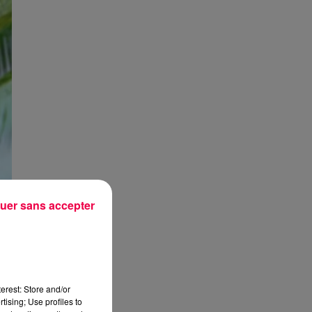
uer sans accepter
erest: Store and/or
tising; Use profiles to