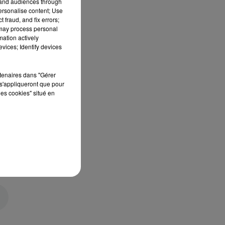
tand audiences through
personalise content; Use
 fraud, and fix errors;
 may process personal
mation actively
vices; Identify devices
rtenaires dans "Gérer
s'appliqueront que pour
les cookies" situé en