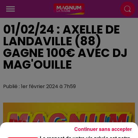
01/02/24 : AXELLE DE
LANDAVILLE (88)
GAGNE 100€ AVEC DJ
MAG'OUILLE
Publié : 1er février 2024 à 7h59
Continuer sans accepter