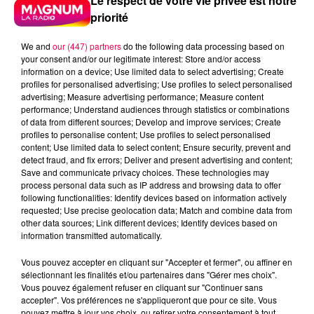
Le respect de votre vie privée est notre
priorité
We and
our (447) partners
do the following data processing based on
your consent and/or our legitimate interest: Store and/or access
information on a device; Use limited data to select advertising; Create
profiles for personalised advertising; Use profiles to select personalised
advertising; Measure advertising performance; Measure content
performance; Understand audiences through statistics or combinations
of data from different sources; Develop and improve services; Create
profiles to personalise content; Use profiles to select personalised
content; Use limited data to select content; Ensure security, prevent and
detect fraud, and fix errors; Deliver and present advertising and content;
Save and communicate privacy choices. These technologies may
process personal data such as IP address and browsing data to offer
following functionalities: Identify devices based on information actively
requested; Use precise geolocation data; Match and combine data from
other data sources; Link different devices; Identify devices based on
Flash infos
information transmitted automatically.
Crédit :
Flash infos
Vous pouvez accepter en cliquant sur "Accepter et fermer", ou affiner en
podcasts/2024/02/DJMAG010224.mp3
sélectionnant les finalités et/ou partenaires dans "Gérer mes choix".
Vous pouvez également refuser en cliquant sur "Continuer sans
accepter". Vos préférences ne s'appliqueront que pour ce site. Vous
pouvez mettre à jour vos choix, ou retirer votre consentement à tout