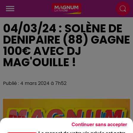
04/03/24 : SOLÈNE DE
DENIPAIRE (88) GAGNE
100€ AVEC DJ
MAG'OUILLE !
Publié : 4 mars 2024 à 7h52
Continuer sans accepter