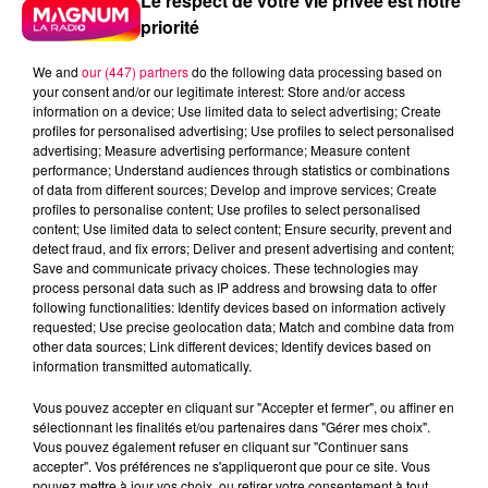
Le respect de votre vie privée est notre
priorité
We and
our (447) partners
do the following data processing based on
your consent and/or our legitimate interest: Store and/or access
information on a device; Use limited data to select advertising; Create
profiles for personalised advertising; Use profiles to select personalised
advertising; Measure advertising performance; Measure content
performance; Understand audiences through statistics or combinations
of data from different sources; Develop and improve services; Create
profiles to personalise content; Use profiles to select personalised
content; Use limited data to select content; Ensure security, prevent and
detect fraud, and fix errors; Deliver and present advertising and content;
Save and communicate privacy choices. These technologies may
process personal data such as IP address and browsing data to offer
following functionalities: Identify devices based on information actively
requested; Use precise geolocation data; Match and combine data from
other data sources; Link different devices; Identify devices based on
Flash infos
information transmitted automatically.
Crédit :
Flash infos
Vous pouvez accepter en cliquant sur "Accepter et fermer", ou affiner en
podcasts/2024/03/DJMAG040324.mp3
sélectionnant les finalités et/ou partenaires dans "Gérer mes choix".
Vous pouvez également refuser en cliquant sur "Continuer sans
accepter". Vos préférences ne s'appliqueront que pour ce site. Vous
pouvez mettre à jour vos choix, ou retirer votre consentement à tout