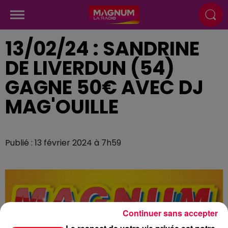
13/02/24 : SANDRINE
DE LIVERDUN (54)
GAGNE 50€ AVEC DJ
MAG'OUILLE
Publié : 13 février 2024 à 7h59
Continuer sans accepter