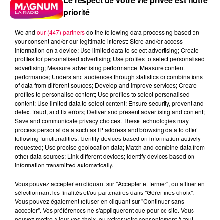
Le respect de votre vie privée est notre
priorité
We and
our (447) partners
do the following data processing based on
your consent and/or our legitimate interest: Store and/or access
information on a device; Use limited data to select advertising; Create
profiles for personalised advertising; Use profiles to select personalised
advertising; Measure advertising performance; Measure content
performance; Understand audiences through statistics or combinations
of data from different sources; Develop and improve services; Create
profiles to personalise content; Use profiles to select personalised
content; Use limited data to select content; Ensure security, prevent and
detect fraud, and fix errors; Deliver and present advertising and content;
Save and communicate privacy choices. These technologies may
process personal data such as IP address and browsing data to offer
following functionalities: Identify devices based on information actively
requested; Use precise geolocation data; Match and combine data from
other data sources; Link different devices; Identify devices based on
Flash infos
information transmitted automatically.
Crédit :
Flash infos
Vous pouvez accepter en cliquant sur "Accepter et fermer", ou affiner en
podcasts/2024/02/djmag130224.mp3
sélectionnant les finalités et/ou partenaires dans "Gérer mes choix".
Vous pouvez également refuser en cliquant sur "Continuer sans
accepter". Vos préférences ne s'appliqueront que pour ce site. Vous
pouvez mettre à jour vos choix, ou retirer votre consentement à tout