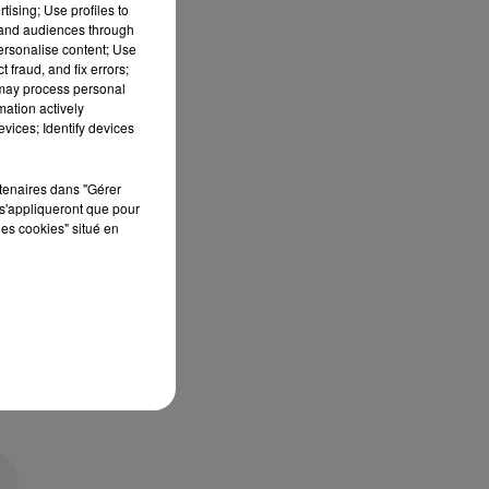
tising; Use profiles to
tand audiences through
personalise content; Use
 fraud, and fix errors;
 may process personal
mation actively
vices; Identify devices
rtenaires dans "Gérer
s'appliqueront que pour
les cookies" situé en