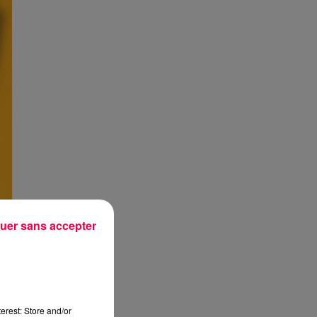
uer sans accepter
erest: Store and/or