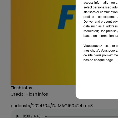
access information on a 
select personalised ad
statistics or combinatio
profiles to select person
Deliver and present adv
data such as IP address 
requested; Use precise g
based on information tra
Vous pouvez accepter en 
mes choix". Vous pouvez
ce site. Vous pouvez met
bas de chaque page.
Flash infos
Crédit :
Flash infos
podcasts/2024/04/DJMAG160424.mp3