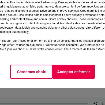
device; Use limited data to select advertising; Create profiles for personalised adver
vertising; Measure advertising performance; Measure content performance; Unders
ns of data from different sources; Develop and improve services; Create profiles to 
alised content; Use limited data to select content; Ensure security, prevent and detect
ertising and content; Save and communicate privacy choices. These technologies
and browsing data to offer following functionalities: Identify devices based on infor
eolocation data; Match and combine data from other data sources; Link different de
nsmitted automatically.
cliquant sur "Accepter et fermer", ou affiner en sélectionnant les finalités et/ou pa
 également refuser en cliquant sur "Continuer sans accepter". Vos préférences ne 
tre à jour vos choix, ou retirer votre consentement à tout moment via le lien "Gérer 
Gérer mes choix
Accepter et fermer