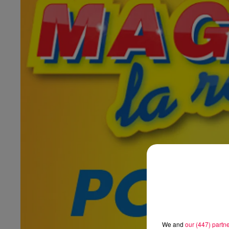
We and
our (447) partn