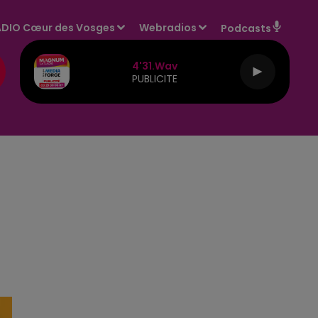
DIO Cœur des Vosges
Webradios
Podcasts
4'31.wav
PUBLICITE