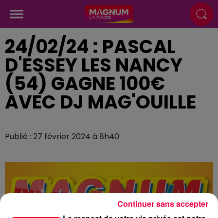
24/02/24 : PASCAL
D'ESSEY LES NANCY
(54) GAGNE 100€
AVEC DJ MAG'OUILLE
Publié : 27 février 2024 à 8h40
Continuer sans accepter