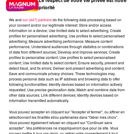
Le respect de votre vie privée est notre
priorité
We and
our (447) partners
do the following data processing based on
your consent and/or our legitimate interest: Store and/or access
information on a device; Use limited data to select advertising; Create
profiles for personalised advertising; Use profiles to select personalised
advertising; Measure advertising performance; Measure content
performance; Understand audiences through statistics or combinations
of data from different sources; Develop and improve services; Create
profiles to personalise content; Use profiles to select personalised
content; Use limited data to select content; Ensure security, prevent and
detect fraud, and fix errors; Deliver and present advertising and content;
Save and communicate privacy choices. These technologies may
process personal data such as IP address and browsing data to offer
following functionalities: Identify devices based on information actively
requested; Use precise geolocation data; Match and combine data from
other data sources; Link different devices; Identify devices based on
Flash infos
information transmitted automatically.
Crédit :
Flash infos
Vous pouvez accepter en cliquant sur "Accepter et fermer", ou affiner en
podcasts/2024/02/DJMAG270224.mp3
sélectionnant les finalités et/ou partenaires dans "Gérer mes choix".
Vous pouvez également refuser en cliquant sur "Continuer sans
accepter". Vos préférences ne s'appliqueront que pour ce site. Vous
pouvez mettre à jour vos choix, ou retirer votre consentement à tout