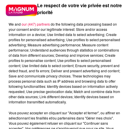
Le respect de votre vie privée est notre
priorité
We and
our (447) partners
do the following data processing based on
your consent and/or our legitimate interest: Store and/or access
information on a device; Use limited data to select advertising; Create
profiles for personalised advertising; Use profiles to select personalised
advertising; Measure advertising performance; Measure content
performance; Understand audiences through statistics or combinations
of data from different sources; Develop and improve services; Create
profiles to personalise content; Use profiles to select personalised
content; Use limited data to select content; Ensure security, prevent and
detect fraud, and fix errors; Deliver and present advertising and content;
Save and communicate privacy choices. These technologies may
process personal data such as IP address and browsing data to offer
following functionalities: Identify devices based on information actively
requested; Use precise geolocation data; Match and combine data from
other data sources; Link different devices; Identify devices based on
information transmitted automatically.
DJ Magouille
Crédit :
DJ Magouille
Vous pouvez accepter en cliquant sur "Accepter et fermer", ou affiner en
sélectionnant les finalités et/ou partenaires dans "Gérer mes choix".
podcasts/2024/12/DJMAG051224.mp3
Vous pouvez également refuser en cliquant sur "Continuer sans
accepter". Vos préférences ne s'appliqueront que pour ce site. Vous