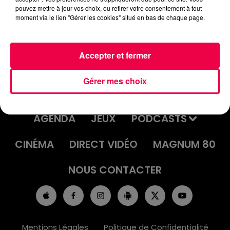
pouvez mettre à jour vos choix, ou retirer votre consentement à tout
moment via le lien "Gérer les cookies" situé en bas de chaque page.
Accepter et fermer
Gérer mes choix
ACCUEIL
INFOS
EMISSIONS
AGENDA
JEUX
PODCASTS
CINÉMA
DIRECT VIDÉO
MAGNUM 80
NOUS CONTACTER
Mentions Légales
Politique de Confidentialité