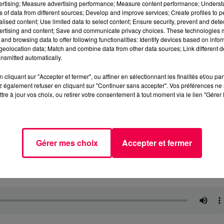
vertising; Measure advertising performance; Measure content performance; Unders
ns of data from different sources; Develop and improve services; Create profiles to 
alised content; Use limited data to select content; Ensure security, prevent and detect
ertising and content; Save and communicate privacy choices. These technologies
and browsing data to offer following functionalities: Identify devices based on infor
eolocation data; Match and combine data from other data sources; Link different de
nsmitted automatically.
cliquant sur "Accepter et fermer", ou affiner en sélectionnant les finalités et/ou pa
 également refuser en cliquant sur "Continuer sans accepter". Vos préférences ne 
tre à jour vos choix, ou retirer votre consentement à tout moment via le lien "Gérer 
Gérer mes choix
Accepter et fermer