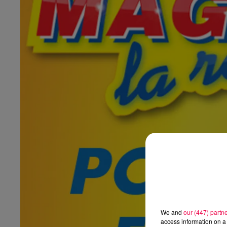
We and
our (447) partn
access information on a 