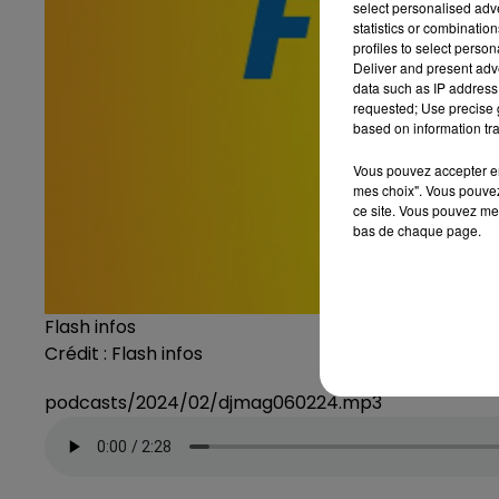
select personalised ad
statistics or combinatio
profiles to select person
Deliver and present adv
data such as IP address 
requested; Use precise g
based on information tra
Vous pouvez accepter en 
mes choix". Vous pouvez
ce site. Vous pouvez met
bas de chaque page.
Flash infos
Crédit :
Flash infos
podcasts/2024/02/djmag060224.mp3