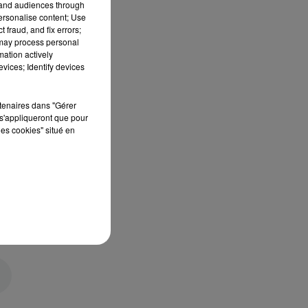
tand audiences through
personalise content; Use
 fraud, and fix errors;
 may process personal
mation actively
vices; Identify devices
rtenaires dans "Gérer
s'appliqueront que pour
les cookies" situé en