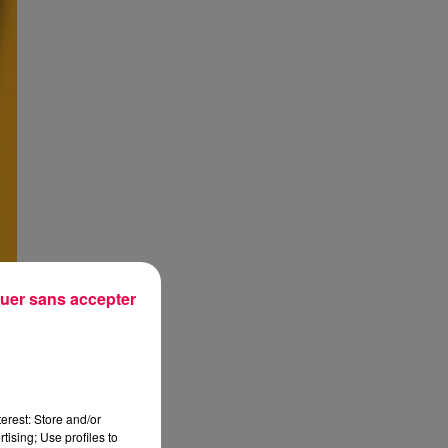
uer sans accepter
erest: Store and/or
tising; Use profiles to