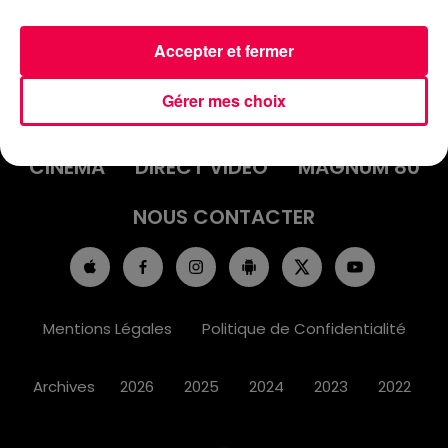
Accepter et fermer
ACCUEIL
INFOS
EMISSIONS
Gérer mes choix
AGENDA
JEUX
PODCASTS
CINÉMA
DIRECT VIDÉO
MAGNUM 80
NOUS CONTACTER
Mentions Légales
Politique de Confidentialité
Archives
2026
2025
2024
2023
2022