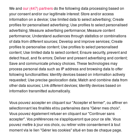
We and
our (447) partners
do the following data processing based on
your consent and/or our legitimate interest: Store and/or access
information on a device; Use limited data to select advertising; Create
profiles for personalised advertising; Use profiles to select personalised
advertising; Measure advertising performance; Measure content
performance; Understand audiences through statistics or combinations
of data from different sources; Develop and improve services; Create
profiles to personalise content; Use profiles to select personalised
content; Use limited data to select content; Ensure security, prevent and
detect fraud, and fix errors; Deliver and present advertising and content;
Save and communicate privacy choices. These technologies may
process personal data such as IP address and browsing data to offer
following functionalities: Identify devices based on information actively
DJ Magouille
requested; Use precise geolocation data; Match and combine data from
Crédit :
DJ Magouille
other data sources; Link different devices; Identify devices based on
information transmitted automatically.
podcasts/2024/06/djmag070624.mp3
Vous pouvez accepter en cliquant sur "Accepter et fermer", ou affiner en
sélectionnant les finalités et/ou partenaires dans "Gérer mes choix".
Vous pouvez également refuser en cliquant sur "Continuer sans
accepter". Vos préférences ne s'appliqueront que pour ce site. Vous
pouvez mettre à jour vos choix, ou retirer votre consentement à tout
moment via le lien "Gérer les cookies" situé en bas de chaque page.