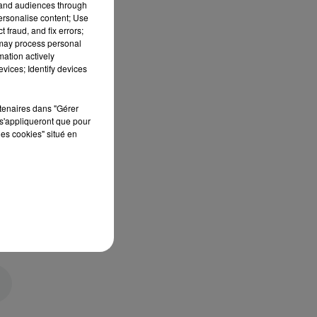
tand audiences through
personalise content; Use
 fraud, and fix errors;
 may process personal
mation actively
vices; Identify devices
rtenaires dans "Gérer
s'appliqueront que pour
les cookies" situé en