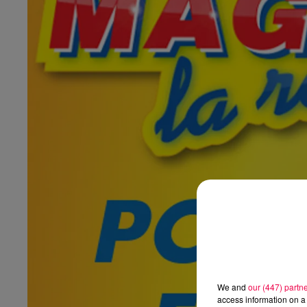
We and
our (447) partn
access information on a 