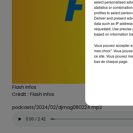
select personalised ad
statistics or combinatio
profiles to select person
Deliver and present adv
data such as IP address 
requested; Use precise g
based on information tra
Vous pouvez accepter en 
mes choix". Vous pouvez
ce site. Vous pouvez met
bas de chaque page.
Flash infos
Crédit :
Flash infos
podcasts/2024/02/djmag080224.mp3