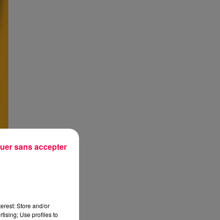
uer sans accepter
erest: Store and/or
tising; Use profiles to