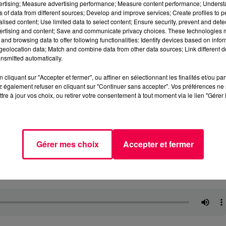
vertising; Measure advertising performance; Measure content performance; Unders
ns of data from different sources; Develop and improve services; Create profiles to 
alised content; Use limited data to select content; Ensure security, prevent and detect
ertising and content; Save and communicate privacy choices. These technologies
and browsing data to offer following functionalities: Identify devices based on infor
eolocation data; Match and combine data from other data sources; Link different de
nsmitted automatically.
cliquant sur "Accepter et fermer", ou affiner en sélectionnant les finalités et/ou pa
 également refuser en cliquant sur "Continuer sans accepter". Vos préférences ne 
tre à jour vos choix, ou retirer votre consentement à tout moment via le lien "Gérer 
Gérer mes choix
Accepter et fermer