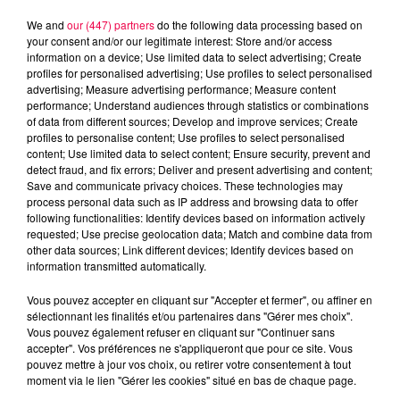
We and
our (447) partners
do the following data processing based on
your consent and/or our legitimate interest: Store and/or access
information on a device; Use limited data to select advertising; Create
profiles for personalised advertising; Use profiles to select personalised
advertising; Measure advertising performance; Measure content
performance; Understand audiences through statistics or combinations
of data from different sources; Develop and improve services; Create
profiles to personalise content; Use profiles to select personalised
content; Use limited data to select content; Ensure security, prevent and
detect fraud, and fix errors; Deliver and present advertising and content;
Save and communicate privacy choices. These technologies may
process personal data such as IP address and browsing data to offer
following functionalities: Identify devices based on information actively
Flash infos
requested; Use precise geolocation data; Match and combine data from
Crédit :
Flash infos
other data sources; Link different devices; Identify devices based on
information transmitted automatically.
podcasts/2024/01/djmag0901.mp3
Vous pouvez accepter en cliquant sur "Accepter et fermer", ou affiner en
sélectionnant les finalités et/ou partenaires dans "Gérer mes choix".
Vous pouvez également refuser en cliquant sur "Continuer sans
accepter". Vos préférences ne s'appliqueront que pour ce site. Vous
pouvez mettre à jour vos choix, ou retirer votre consentement à tout
moment via le lien "Gérer les cookies" situé en bas de chaque page.