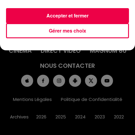
Accepter et fermer
ACCUEIL
INFOS
EMISSIONS
Gérer mes choix
AGENDA
JEUX
PODCASTS
CINÉMA
DIRECT VIDÉO
MAGNUM 80
NOUS CONTACTER
Mentions Légales
Politique de Confidentialité
Archives
2026
2025
2024
2023
2022