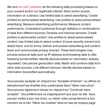
We and
our (447) partners
do the following data processing based on
your consent and/or our legitimate interest: Store and/or access
information on a device; Use limited data to select advertising; Create
profiles for personalised advertising; Use profiles to select personalised
advertising; Measure advertising performance; Measure content
performance; Understand audiences through statistics or combinations
of data from different sources; Develop and improve services; Create
profiles to personalise content; Use profiles to select personalised
content; Use limited data to select content; Ensure security, prevent and
detect fraud, and fix errors; Deliver and present advertising and content;
Save and communicate privacy choices. These technologies may
process personal data such as IP address and browsing data to offer
following functionalities: Identify devices based on information actively
Flash infos
requested; Use precise geolocation data; Match and combine data from
Crédit :
Flash infos
other data sources; Link different devices; Identify devices based on
information transmitted automatically.
podcasts/2024/05/djmag100524.mp3
Vous pouvez accepter en cliquant sur "Accepter et fermer", ou affiner en
sélectionnant les finalités et/ou partenaires dans "Gérer mes choix".
Vous pouvez également refuser en cliquant sur "Continuer sans
accepter". Vos préférences ne s'appliqueront que pour ce site. Vous
pouvez mettre à jour vos choix, ou retirer votre consentement à tout
moment via le lien "Gérer les cookies" situé en bas de chaque page.