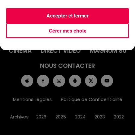
Accepter et fermer
ACCUEIL
INFOS
EMISSIONS
Gérer mes choix
AGENDA
JEUX
PODCASTS
CINÉMA
DIRECT VIDÉO
MAGNUM 80
NOUS CONTACTER
Mentions Légales
Politique de Confidentialité
Archives
2026
2025
2024
2023
2022