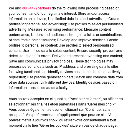
We and
our (447) partners
do the following data processing based on
your consent and/or our legitimate interest: Store and/or access
information on a device; Use limited data to select advertising; Create
profiles for personalised advertising; Use profiles to select personalised
advertising; Measure advertising performance; Measure content
performance; Understand audiences through statistics or combinations
of data from different sources; Develop and improve services; Create
profiles to personalise content; Use profiles to select personalised
content; Use limited data to select content; Ensure security, prevent and
detect fraud, and fix errors; Deliver and present advertising and content;
Save and communicate privacy choices. These technologies may
process personal data such as IP address and browsing data to offer
following functionalities: Identify devices based on information actively
DJ Magouille
requested; Use precise geolocation data; Match and combine data from
Crédit :
DJ Magouille
other data sources; Link different devices; Identify devices based on
information transmitted automatically.
podcasts/2024/09/djmag110924.mp3
Vous pouvez accepter en cliquant sur "Accepter et fermer", ou affiner en
sélectionnant les finalités et/ou partenaires dans "Gérer mes choix".
Vous pouvez également refuser en cliquant sur "Continuer sans
accepter". Vos préférences ne s'appliqueront que pour ce site. Vous
pouvez mettre à jour vos choix, ou retirer votre consentement à tout
moment via le lien "Gérer les cookies" situé en bas de chaque page.