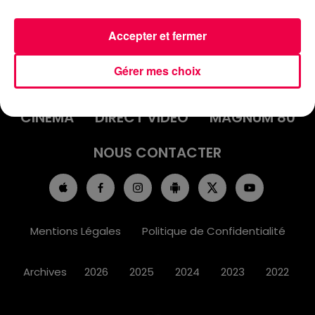
Accepter et fermer
ACCUEIL
INFOS
EMISSIONS
Gérer mes choix
AGENDA
JEUX
PODCASTS
CINÉMA
DIRECT VIDÉO
MAGNUM 80
NOUS CONTACTER
Mentions Légales
Politique de Confidentialité
Archives
2026
2025
2024
2023
2022