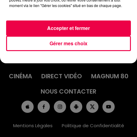
PAULINE DE MEMENIL
moment via le lien "Gérer les cookies" situé en bas de chaque page.
Accepter et fermer
Gérer mes choix
ACCUEIL
INFOS
EMISSIONS
AGENDA
JEUX
PODCASTS
CINÉMA
DIRECT VIDÉO
MAGNUM 80
NOUS CONTACTER
Mentions Légales
Politique de Confidentialité