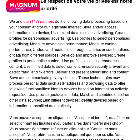
Le respect de votre vie privée est notre
priorité
We and
our (447) partners
do the following data processing based on
your consent and/or our legitimate interest: Store and/or access
information on a device; Use limited data to select advertising; Create
profiles for personalised advertising; Use profiles to select personalised
advertising; Measure advertising performance; Measure content
performance; Understand audiences through statistics or combinations
of data from different sources; Develop and improve services; Create
profiles to personalise content; Use profiles to select personalised
content; Use limited data to select content; Ensure security, prevent and
detect fraud, and fix errors; Deliver and present advertising and content;
Save and communicate privacy choices. These technologies may
process personal data such as IP address and browsing data to offer
following functionalities: Identify devices based on information actively
requested; Use precise geolocation data; Match and combine data from
podcasts/2025/03/DJMAG140325.mp3
other data sources; Link different devices; Identify devices based on
information transmitted automatically.
Vous pouvez accepter en cliquant sur "Accepter et fermer", ou affiner en
sélectionnant les finalités et/ou partenaires dans "Gérer mes choix".
Vous pouvez également refuser en cliquant sur "Continuer sans
DJ MAGOUILLE DU 14/03/25 AVEC
accepter". Vos préférences ne s'appliqueront que pour ce site. Vous
pouvez mettre à jour vos choix, ou retirer votre consentement à tout