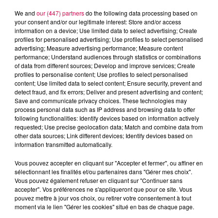
We and
our (447) partners
do the following data processing based on
your consent and/or our legitimate interest: Store and/or access
information on a device; Use limited data to select advertising; Create
profiles for personalised advertising; Use profiles to select personalised
advertising; Measure advertising performance; Measure content
performance; Understand audiences through statistics or combinations
of data from different sources; Develop and improve services; Create
profiles to personalise content; Use profiles to select personalised
content; Use limited data to select content; Ensure security, prevent and
detect fraud, and fix errors; Deliver and present advertising and content;
Save and communicate privacy choices. These technologies may
process personal data such as IP address and browsing data to offer
following functionalities: Identify devices based on information actively
DJ Magouille
requested; Use precise geolocation data; Match and combine data from
Crédit :
DJ Magouille
other data sources; Link different devices; Identify devices based on
information transmitted automatically.
podcasts/2024/06/djmag140624.mp3
Vous pouvez accepter en cliquant sur "Accepter et fermer", ou affiner en
sélectionnant les finalités et/ou partenaires dans "Gérer mes choix".
Vous pouvez également refuser en cliquant sur "Continuer sans
accepter". Vos préférences ne s'appliqueront que pour ce site. Vous
pouvez mettre à jour vos choix, ou retirer votre consentement à tout
moment via le lien "Gérer les cookies" situé en bas de chaque page.