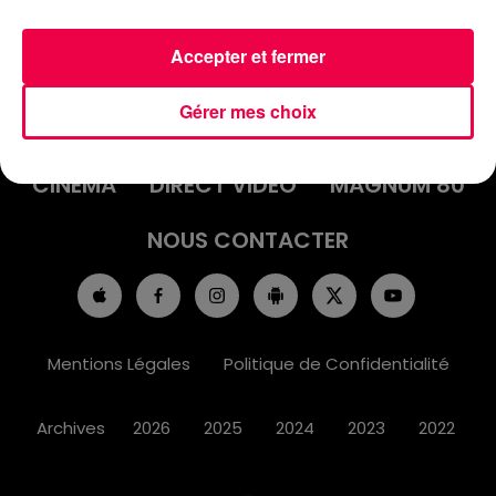
Accepter et fermer
ACCUEIL
INFOS
EMISSIONS
Gérer mes choix
AGENDA
JEUX
PODCASTS
CINÉMA
DIRECT VIDÉO
MAGNUM 80
NOUS CONTACTER
Mentions Légales
Politique de Confidentialité
Archives
2026
2025
2024
2023
2022