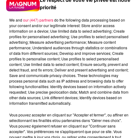
priorité
We and
our (447) partners
do the following data processing based on
your consent and/or our legitimate interest: Store and/or access
information on a device; Use limited data to select advertising; Create
profiles for personalised advertising; Use profiles to select personalised
advertising; Measure advertising performance; Measure content
performance; Understand audiences through statistics or combinations
of data from different sources; Develop and improve services; Create
profiles to personalise content; Use profiles to select personalised
content; Use limited data to select content; Ensure security, prevent and
detect fraud, and fix errors; Deliver and present advertising and content;
Save and communicate privacy choices. These technologies may
process personal data such as IP address and browsing data to offer
following functionalities: Identify devices based on information actively
requested; Use precise geolocation data; Match and combine data from
other data sources; Link different devices; Identify devices based on
DJ Magouille
information transmitted automatically.
Crédit :
DJ Magouille
Vous pouvez accepter en cliquant sur "Accepter et fermer", ou affiner en
podcasts/2024/11/DJMAG141124.mp3
sélectionnant les finalités et/ou partenaires dans "Gérer mes choix".
Vous pouvez également refuser en cliquant sur "Continuer sans
accepter". Vos préférences ne s'appliqueront que pour ce site. Vous
pouvez mettre à jour vos choix, ou retirer votre consentement à tout