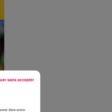
uer sans accepter
erest: Store and/or