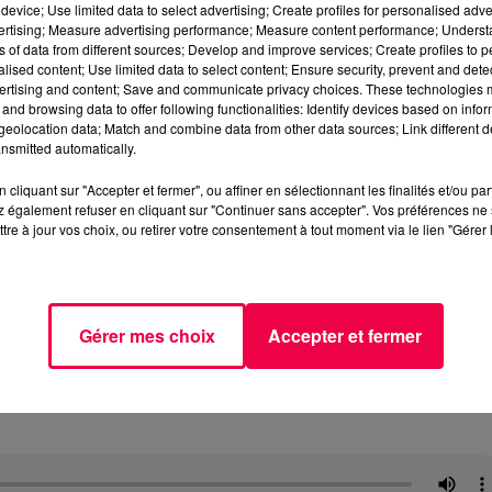
device; Use limited data to select advertising; Create profiles for personalised adver
vertising; Measure advertising performance; Measure content performance; Unders
ns of data from different sources; Develop and improve services; Create profiles to 
alised content; Use limited data to select content; Ensure security, prevent and detect
ertising and content; Save and communicate privacy choices. These technologies
and browsing data to offer following functionalities: Identify devices based on infor
eolocation data; Match and combine data from other data sources; Link different de
nsmitted automatically.
cliquant sur "Accepter et fermer", ou affiner en sélectionnant les finalités et/ou pa
 également refuser en cliquant sur "Continuer sans accepter". Vos préférences ne 
tre à jour vos choix, ou retirer votre consentement à tout moment via le lien "Gérer 
Gérer mes choix
Accepter et fermer