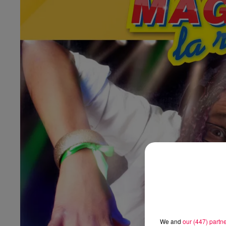
We and
our (447) partn