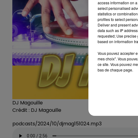
access information on a 
select personalised ad
statistics or combinatio
profiles to select person
Deliver and present adv
data such as IP address 
requested; Use precise g
based on information tra
Vous pouvez accepter en 
mes choix". Vous pouvez
ce site. Vous pouvez met
bas de chaque page.
DJ Magouille
Crédit :
DJ Magouille
podcasts/2024/10/djmag151024.mp3