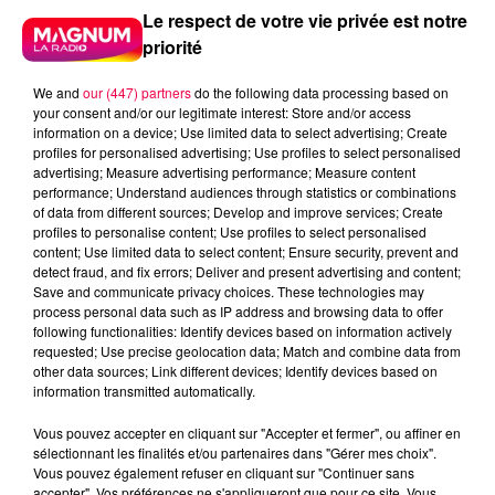
Le respect de votre vie privée est notre
priorité
We and
our (447) partners
do the following data processing based on
your consent and/or our legitimate interest: Store and/or access
information on a device; Use limited data to select advertising; Create
profiles for personalised advertising; Use profiles to select personalised
advertising; Measure advertising performance; Measure content
performance; Understand audiences through statistics or combinations
of data from different sources; Develop and improve services; Create
profiles to personalise content; Use profiles to select personalised
content; Use limited data to select content; Ensure security, prevent and
detect fraud, and fix errors; Deliver and present advertising and content;
Save and communicate privacy choices. These technologies may
process personal data such as IP address and browsing data to offer
following functionalities: Identify devices based on information actively
requested; Use precise geolocation data; Match and combine data from
other data sources; Link different devices; Identify devices based on
information transmitted automatically.
DJ Magouille
Crédit :
DJ Magouille
Vous pouvez accepter en cliquant sur "Accepter et fermer", ou affiner en
sélectionnant les finalités et/ou partenaires dans "Gérer mes choix".
podcasts/2024/12/DJMAG161224.mp3
Vous pouvez également refuser en cliquant sur "Continuer sans
accepter". Vos préférences ne s'appliqueront que pour ce site. Vous