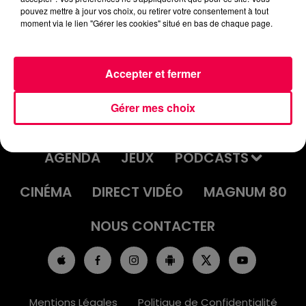
pouvez mettre à jour vos choix, ou retirer votre consentement à tout
moment via le lien "Gérer les cookies" situé en bas de chaque page.
Accepter et fermer
Gérer mes choix
ACCUEIL
INFOS
EMISSIONS
AGENDA
JEUX
PODCASTS
CINÉMA
DIRECT VIDÉO
MAGNUM 80
NOUS CONTACTER
Mentions Légales
Politique de Confidentialité