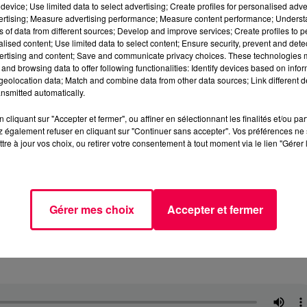
device; Use limited data to select advertising; Create profiles for personalised adver
vertising; Measure advertising performance; Measure content performance; Unders
ns of data from different sources; Develop and improve services; Create profiles to 
alised content; Use limited data to select content; Ensure security, prevent and detect
ertising and content; Save and communicate privacy choices. These technologies
and browsing data to offer following functionalities: Identify devices based on infor
eolocation data; Match and combine data from other data sources; Link different de
nsmitted automatically.
cliquant sur "Accepter et fermer", ou affiner en sélectionnant les finalités et/ou pa
 également refuser en cliquant sur "Continuer sans accepter". Vos préférences ne 
tre à jour vos choix, ou retirer votre consentement à tout moment via le lien "Gérer 
Gérer mes choix
Accepter et fermer