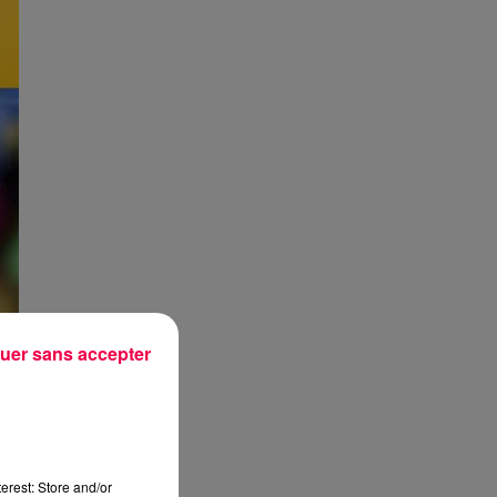
uer sans accepter
erest: Store and/or