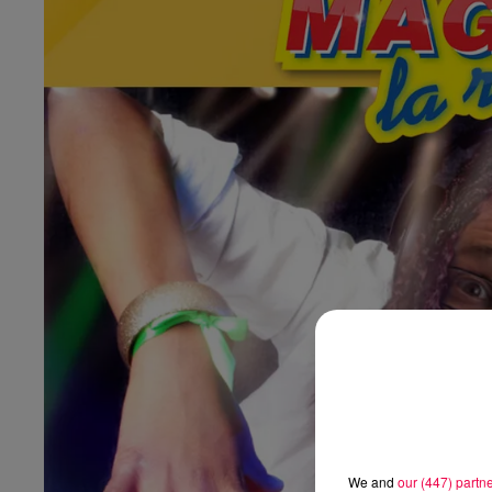
We and
our (447) partn