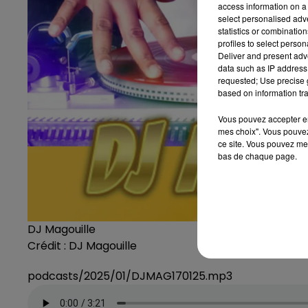
access information on a 
select personalised ad
statistics or combinatio
profiles to select person
Deliver and present adv
data such as IP address 
requested; Use precise g
based on information tra
Vous pouvez accepter en 
mes choix". Vous pouvez
ce site. Vous pouvez met
bas de chaque page.
DJ Magouille
Crédit :
DJ Magouille
podcasts/2025/01/DJMAG170125.mp3