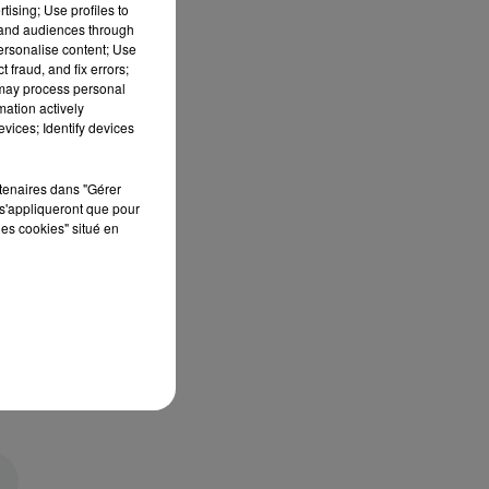
tising; Use profiles to
tand audiences through
personalise content; Use
 fraud, and fix errors;
 may process personal
mation actively
vices; Identify devices
rtenaires dans "Gérer
s'appliqueront que pour
les cookies" situé en