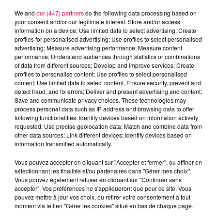
We and
our (447) partners
do the following data processing based on
your consent and/or our legitimate interest: Store and/or access
information on a device; Use limited data to select advertising; Create
profiles for personalised advertising; Use profiles to select personalised
advertising; Measure advertising performance; Measure content
performance; Understand audiences through statistics or combinations
of data from different sources; Develop and improve services; Create
profiles to personalise content; Use profiles to select personalised
content; Use limited data to select content; Ensure security, prevent and
detect fraud, and fix errors; Deliver and present advertising and content;
Save and communicate privacy choices. These technologies may
process personal data such as IP address and browsing data to offer
following functionalities: Identify devices based on information actively
DJ Magouille
requested; Use precise geolocation data; Match and combine data from
Crédit :
DJ Magouille
other data sources; Link different devices; Identify devices based on
information transmitted automatically.
podcasts/2024/06/djmag240624.mp3
Vous pouvez accepter en cliquant sur "Accepter et fermer", ou affiner en
sélectionnant les finalités et/ou partenaires dans "Gérer mes choix".
Vous pouvez également refuser en cliquant sur "Continuer sans
accepter". Vos préférences ne s'appliqueront que pour ce site. Vous
pouvez mettre à jour vos choix, ou retirer votre consentement à tout
moment via le lien "Gérer les cookies" situé en bas de chaque page.