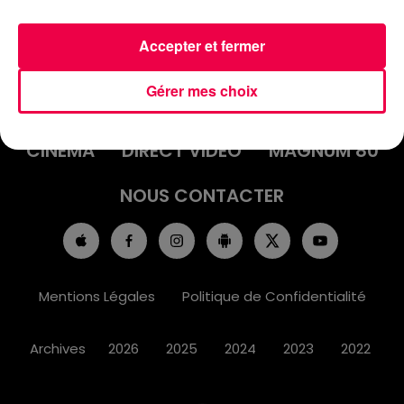
Accepter et fermer
ACCUEIL
INFOS
EMISSIONS
Gérer mes choix
AGENDA
JEUX
PODCASTS
CINÉMA
DIRECT VIDÉO
MAGNUM 80
NOUS CONTACTER
Mentions Légales
Politique de Confidentialité
Archives
2026
2025
2024
2023
2022