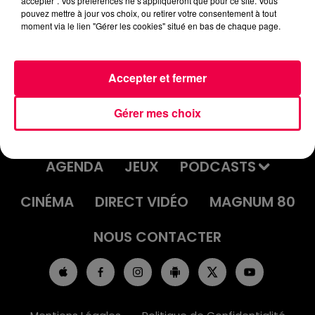
accepter". Vos préférences ne s'appliqueront que pour ce site. Vous
DJ MAGOUILLE DU 25/03/25 AVEC
pouvez mettre à jour vos choix, ou retirer votre consentement à tout
moment via le lien "Gérer les cookies" situé en bas de chaque page.
NADINE DE NANCY QUI GAGNE 100€
Accepter et fermer
Gérer mes choix
ACCUEIL
INFOS
EMISSIONS
AGENDA
JEUX
PODCASTS
CINÉMA
DIRECT VIDÉO
MAGNUM 80
NOUS CONTACTER