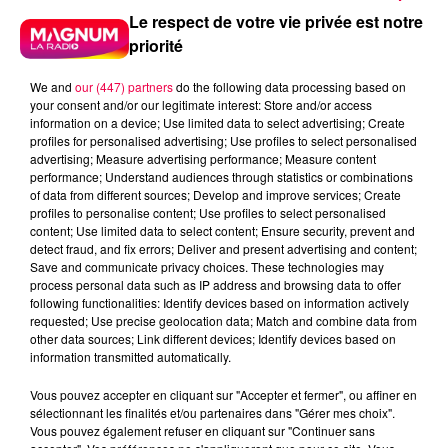
Le respect de votre vie privée est notre
priorité
We and
our (447) partners
do the following data processing based on
your consent and/or our legitimate interest: Store and/or access
information on a device; Use limited data to select advertising; Create
profiles for personalised advertising; Use profiles to select personalised
advertising; Measure advertising performance; Measure content
performance; Understand audiences through statistics or combinations
of data from different sources; Develop and improve services; Create
profiles to personalise content; Use profiles to select personalised
content; Use limited data to select content; Ensure security, prevent and
detect fraud, and fix errors; Deliver and present advertising and content;
Save and communicate privacy choices. These technologies may
process personal data such as IP address and browsing data to offer
following functionalities: Identify devices based on information actively
requested; Use precise geolocation data; Match and combine data from
other data sources; Link different devices; Identify devices based on
podcasts/2025/03/DJMAG250325.mp3
information transmitted automatically.
Vous pouvez accepter en cliquant sur "Accepter et fermer", ou affiner en
sélectionnant les finalités et/ou partenaires dans "Gérer mes choix".
Vous pouvez également refuser en cliquant sur "Continuer sans