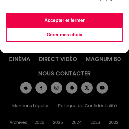
Accepter et fermer
ACCUEIL
INFOS
EMISSIONS
Gérer mes choix
AGENDA
JEUX
PODCASTS
CINÉMA
DIRECT VIDÉO
MAGNUM 80
NOUS CONTACTER
Mentions Légales
Politique de Confidentialité
Archives
2026
2025
2024
2023
2022