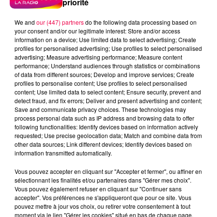
priorité
We and
our (447) partners
do the following data processing based on
your consent and/or our legitimate interest: Store and/or access
information on a device; Use limited data to select advertising; Create
profiles for personalised advertising; Use profiles to select personalised
advertising; Measure advertising performance; Measure content
performance; Understand audiences through statistics or combinations
of data from different sources; Develop and improve services; Create
profiles to personalise content; Use profiles to select personalised
content; Use limited data to select content; Ensure security, prevent and
detect fraud, and fix errors; Deliver and present advertising and content;
Save and communicate privacy choices. These technologies may
process personal data such as IP address and browsing data to offer
following functionalities: Identify devices based on information actively
requested; Use precise geolocation data; Match and combine data from
DJ Magouille
other data sources; Link different devices; Identify devices based on
Crédit :
DJ Magouille
information transmitted automatically.
podcasts/2024/11/djmag251124.mp3
Vous pouvez accepter en cliquant sur "Accepter et fermer", ou affiner en
sélectionnant les finalités et/ou partenaires dans "Gérer mes choix".
Vous pouvez également refuser en cliquant sur "Continuer sans
accepter". Vos préférences ne s'appliqueront que pour ce site. Vous
pouvez mettre à jour vos choix, ou retirer votre consentement à tout
moment via le lien "Gérer les cookies" situé en bas de chaque page.