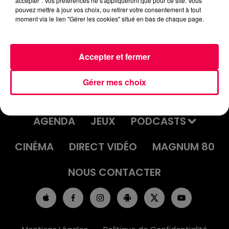
accepter". Vos préférences ne s'appliqueront que pour ce site. Vous
DJ MAGOUILLE DU 26/02/25 AVEC
pouvez mettre à jour vos choix, ou retirer votre consentement à tout
moment via le lien "Gérer les cookies" situé en bas de chaque page.
ANGELIQUE DE MIRECOURT
Accepter et fermer
Gérer mes choix
ACCUEIL
INFOS
EMISSIONS
AGENDA
JEUX
PODCASTS
CINÉMA
DIRECT VIDÉO
MAGNUM 80
NOUS CONTACTER