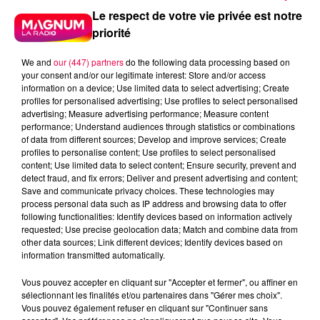
Le respect de votre vie privée est notre
priorité
We and
our (447) partners
do the following data processing based on
your consent and/or our legitimate interest: Store and/or access
information on a device; Use limited data to select advertising; Create
profiles for personalised advertising; Use profiles to select personalised
advertising; Measure advertising performance; Measure content
performance; Understand audiences through statistics or combinations
of data from different sources; Develop and improve services; Create
profiles to personalise content; Use profiles to select personalised
content; Use limited data to select content; Ensure security, prevent and
detect fraud, and fix errors; Deliver and present advertising and content;
Save and communicate privacy choices. These technologies may
process personal data such as IP address and browsing data to offer
following functionalities: Identify devices based on information actively
requested; Use precise geolocation data; Match and combine data from
other data sources; Link different devices; Identify devices based on
podcasts/2025/02/DJMAG260225.mp3
information transmitted automatically.
Vous pouvez accepter en cliquant sur "Accepter et fermer", ou affiner en
sélectionnant les finalités et/ou partenaires dans "Gérer mes choix".
Vous pouvez également refuser en cliquant sur "Continuer sans