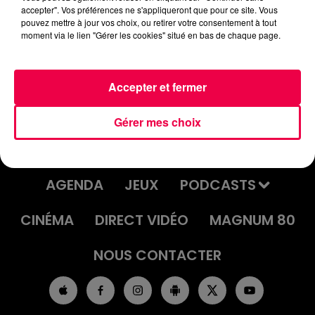
accepter". Vos préférences ne s'appliqueront que pour ce site. Vous
DJ MAGOUILLE DU 27/03/25 AVEC
pouvez mettre à jour vos choix, ou retirer votre consentement à tout
INGRID DE THIEFOSSE QUI GAGNE
moment via le lien "Gérer les cookies" situé en bas de chaque page.
100€
Accepter et fermer
Gérer mes choix
ACCUEIL
INFOS
EMISSIONS
AGENDA
JEUX
PODCASTS
CINÉMA
DIRECT VIDÉO
MAGNUM 80
NOUS CONTACTER