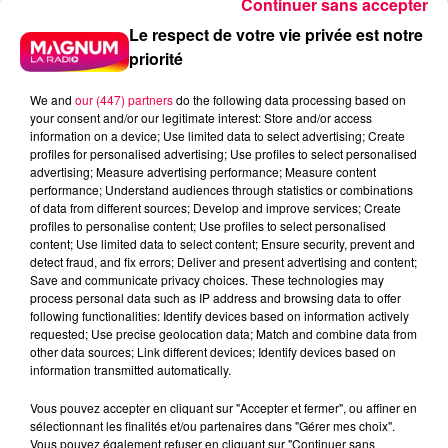
Continuer sans accepter
Le respect de votre vie privée est notre
priorité
We and
our (447) partners
do the following data processing based on
your consent and/or our legitimate interest: Store and/or access
information on a device; Use limited data to select advertising; Create
profiles for personalised advertising; Use profiles to select personalised
advertising; Measure advertising performance; Measure content
performance; Understand audiences through statistics or combinations
of data from different sources; Develop and improve services; Create
profiles to personalise content; Use profiles to select personalised
content; Use limited data to select content; Ensure security, prevent and
detect fraud, and fix errors; Deliver and present advertising and content;
Save and communicate privacy choices. These technologies may
process personal data such as IP address and browsing data to offer
following functionalities: Identify devices based on information actively
requested; Use precise geolocation data; Match and combine data from
podcasts/2025/03/DJMAG270325.mp3
other data sources; Link different devices; Identify devices based on
information transmitted automatically.
Vous pouvez accepter en cliquant sur "Accepter et fermer", ou affiner en
sélectionnant les finalités et/ou partenaires dans "Gérer mes choix".
Vous pouvez également refuser en cliquant sur "Continuer sans