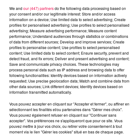
We and
our (447) partners
do the following data processing based on
your consent and/or our legitimate interest: Store and/or access
information on a device; Use limited data to select advertising; Create
profiles for personalised advertising; Use profiles to select personalised
advertising; Measure advertising performance; Measure content
performance; Understand audiences through statistics or combinations
of data from different sources; Develop and improve services; Create
profiles to personalise content; Use profiles to select personalised
content; Use limited data to select content; Ensure security, prevent and
detect fraud, and fix errors; Deliver and present advertising and content;
Save and communicate privacy choices. These technologies may
process personal data such as IP address and browsing data to offer
following functionalities: Identify devices based on information actively
DJ Magouille
requested; Use precise geolocation data; Match and combine data from
Crédit :
DJ Magouille
other data sources; Link different devices; Identify devices based on
information transmitted automatically.
podcasts/2024/06/djmag270624.mp3
Vous pouvez accepter en cliquant sur "Accepter et fermer", ou affiner en
sélectionnant les finalités et/ou partenaires dans "Gérer mes choix".
Vous pouvez également refuser en cliquant sur "Continuer sans
accepter". Vos préférences ne s'appliqueront que pour ce site. Vous
pouvez mettre à jour vos choix, ou retirer votre consentement à tout
moment via le lien "Gérer les cookies" situé en bas de chaque page.