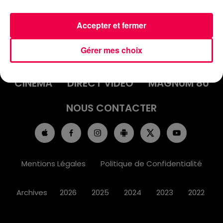
Accepter et fermer
ACCUEIL
INFOS
EMISSIONS
Gérer mes choix
AGENDA
JEUX
PODCASTS
CINÉMA
DIRECT VIDÉO
MAGNUM 80
NOUS CONTACTER
Mentions Légales
Politique de Confidentialité
Archives
2026
2025
2024
2023
2022