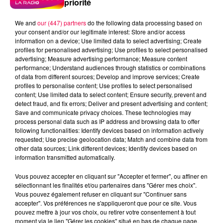
priorité
We and
our (447) partners
do the following data processing based on
your consent and/or our legitimate interest: Store and/or access
information on a device; Use limited data to select advertising; Create
profiles for personalised advertising; Use profiles to select personalised
advertising; Measure advertising performance; Measure content
performance; Understand audiences through statistics or combinations
of data from different sources; Develop and improve services; Create
profiles to personalise content; Use profiles to select personalised
content; Use limited data to select content; Ensure security, prevent and
detect fraud, and fix errors; Deliver and present advertising and content;
Save and communicate privacy choices. These technologies may
process personal data such as IP address and browsing data to offer
following functionalities: Identify devices based on information actively
requested; Use precise geolocation data; Match and combine data from
DJ Magouille
other data sources; Link different devices; Identify devices based on
Crédit :
DJ Magouille
information transmitted automatically.
podcasts/2024/11/djmag291124.mp3
Vous pouvez accepter en cliquant sur "Accepter et fermer", ou affiner en
sélectionnant les finalités et/ou partenaires dans "Gérer mes choix".
Vous pouvez également refuser en cliquant sur "Continuer sans
accepter". Vos préférences ne s'appliqueront que pour ce site. Vous
pouvez mettre à jour vos choix, ou retirer votre consentement à tout
moment via le lien "Gérer les cookies" situé en bas de chaque page.