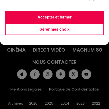
Accepter et fermer
ACCUEIL
INFOS
EMISSIONS
Gérer mes choix
AGENDA
JEUX
PODCASTS
CINÉMA
DIRECT VIDÉO
MAGNUM 80
NOUS CONTACTER
Mentions Légales
Politique de Confidentialité
Archives
2026
2025
2024
2023
2022