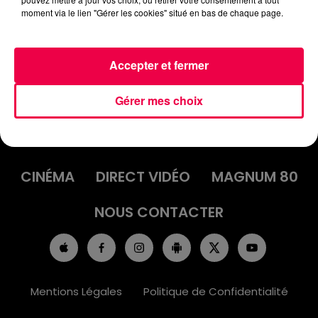
BENJAMIN DE NANCY
moment via le lien "Gérer les cookies" situé en bas de chaque page.
Accepter et fermer
Gérer mes choix
ACCUEIL
INFOS
EMISSIONS
AGENDA
JEUX
PODCASTS
CINÉMA
DIRECT VIDÉO
MAGNUM 80
NOUS CONTACTER
Mentions Légales
Politique de Confidentialité