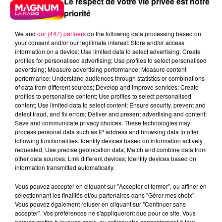
Le respect de votre vie privée est notre
priorité
We and
our (447) partners
do the following data processing based on
your consent and/or our legitimate interest: Store and/or access
information on a device; Use limited data to select advertising; Create
profiles for personalised advertising; Use profiles to select personalised
advertising; Measure advertising performance; Measure content
performance; Understand audiences through statistics or combinations
of data from different sources; Develop and improve services; Create
profiles to personalise content; Use profiles to select personalised
content; Use limited data to select content; Ensure security, prevent and
detect fraud, and fix errors; Deliver and present advertising and content;
Save and communicate privacy choices. These technologies may
process personal data such as IP address and browsing data to offer
following functionalities: Identify devices based on information actively
requested; Use precise geolocation data; Match and combine data from
podcasts/2025/10/djmag161025.mp3
other data sources; Link different devices; Identify devices based on
information transmitted automatically.
Vous pouvez accepter en cliquant sur "Accepter et fermer", ou affiner en
sélectionnant les finalités et/ou partenaires dans "Gérer mes choix".
Vous pouvez également refuser en cliquant sur "Continuer sans
DJ MAGOUILLE DU 16/10/25 AVEC
accepter". Vos préférences ne s'appliqueront que pour ce site. Vous
pouvez mettre à jour vos choix, ou retirer votre consentement à tout