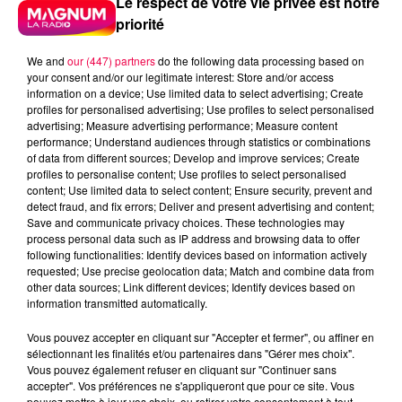
Le respect de votre vie privée est notre
priorité
We and
our (447) partners
do the following data processing based on
your consent and/or our legitimate interest: Store and/or access
information on a device; Use limited data to select advertising; Create
profiles for personalised advertising; Use profiles to select personalised
advertising; Measure advertising performance; Measure content
performance; Understand audiences through statistics or combinations
of data from different sources; Develop and improve services; Create
profiles to personalise content; Use profiles to select personalised
content; Use limited data to select content; Ensure security, prevent and
detect fraud, and fix errors; Deliver and present advertising and content;
Save and communicate privacy choices. These technologies may
process personal data such as IP address and browsing data to offer
following functionalities: Identify devices based on information actively
requested; Use precise geolocation data; Match and combine data from
podcasts/2025/09/djmag160925.mp3
other data sources; Link different devices; Identify devices based on
information transmitted automatically.
Vous pouvez accepter en cliquant sur "Accepter et fermer", ou affiner en
sélectionnant les finalités et/ou partenaires dans "Gérer mes choix".
Vous pouvez également refuser en cliquant sur "Continuer sans
DJ MAGOUILLE DU 16/09/25 AVEC
accepter". Vos préférences ne s'appliqueront que pour ce site. Vous
pouvez mettre à jour vos choix, ou retirer votre consentement à tout