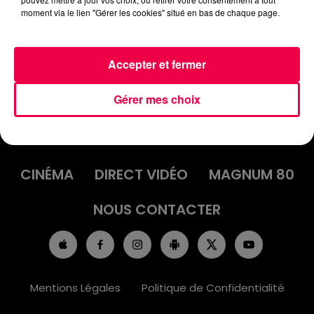
SOPHIE DE NEUFCHATEAU
moment via le lien "Gérer les cookies" situé en bas de chaque page.
Accepter et fermer
Gérer mes choix
ACCUEIL
INFOS
EMISSIONS
AGENDA
JEUX
PODCASTS
CINÉMA
DIRECT VIDÉO
MAGNUM 80
NOUS CONTACTER
Mentions Légales
Politique de Confidentialité