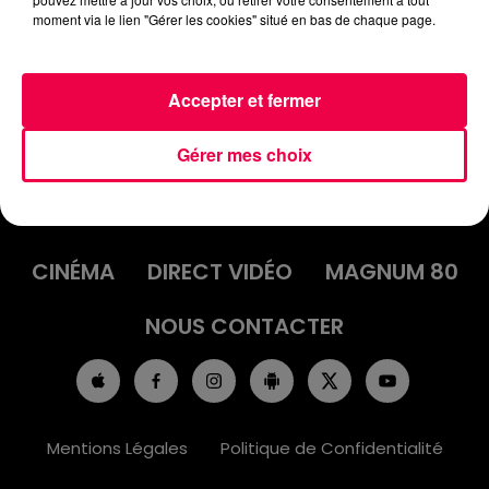
MARINE DE DOUNOUX
moment via le lien "Gérer les cookies" situé en bas de chaque page.
Accepter et fermer
Gérer mes choix
ACCUEIL
INFOS
EMISSIONS
AGENDA
JEUX
PODCASTS
CINÉMA
DIRECT VIDÉO
MAGNUM 80
NOUS CONTACTER
Mentions Légales
Politique de Confidentialité