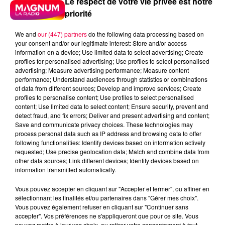
Le respect de votre vie privée est notre
priorité
We and
our (447) partners
do the following data processing based on
your consent and/or our legitimate interest: Store and/or access
information on a device; Use limited data to select advertising; Create
profiles for personalised advertising; Use profiles to select personalised
advertising; Measure advertising performance; Measure content
performance; Understand audiences through statistics or combinations
of data from different sources; Develop and improve services; Create
profiles to personalise content; Use profiles to select personalised
content; Use limited data to select content; Ensure security, prevent and
detect fraud, and fix errors; Deliver and present advertising and content;
Save and communicate privacy choices. These technologies may
process personal data such as IP address and browsing data to offer
following functionalities: Identify devices based on information actively
requested; Use precise geolocation data; Match and combine data from
podcasts/2025/09/DJMAG180925.mp3
other data sources; Link different devices; Identify devices based on
information transmitted automatically.
Vous pouvez accepter en cliquant sur "Accepter et fermer", ou affiner en
sélectionnant les finalités et/ou partenaires dans "Gérer mes choix".
Vous pouvez également refuser en cliquant sur "Continuer sans
DJ MAGOUILLE DU 18/09/25 AVEC
accepter". Vos préférences ne s'appliqueront que pour ce site. Vous
pouvez mettre à jour vos choix, ou retirer votre consentement à tout