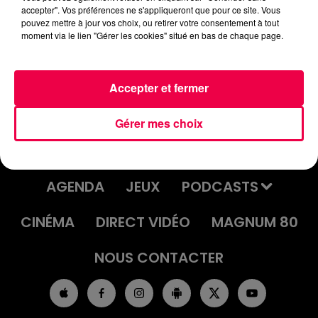
accepter". Vos préférences ne s'appliqueront que pour ce site. Vous
DJ MAGOUILLE DU 20/05/25 AVEC
pouvez mettre à jour vos choix, ou retirer votre consentement à tout
CHRISTELLE D'ÉPINAL QUI GAGNE
moment via le lien "Gérer les cookies" situé en bas de chaque page.
100€ CASH
Accepter et fermer
Gérer mes choix
ACCUEIL
INFOS
EMISSIONS
AGENDA
JEUX
PODCASTS
CINÉMA
DIRECT VIDÉO
MAGNUM 80
NOUS CONTACTER