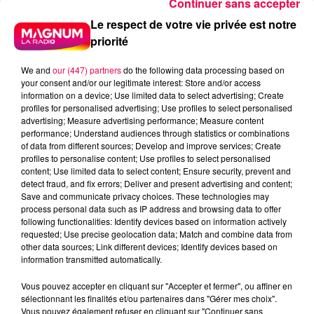
Continuer sans accepter
Le respect de votre vie privée est notre
priorité
We and
our (447) partners
do the following data processing based on
your consent and/or our legitimate interest: Store and/or access
information on a device; Use limited data to select advertising; Create
profiles for personalised advertising; Use profiles to select personalised
advertising; Measure advertising performance; Measure content
performance; Understand audiences through statistics or combinations
of data from different sources; Develop and improve services; Create
profiles to personalise content; Use profiles to select personalised
content; Use limited data to select content; Ensure security, prevent and
detect fraud, and fix errors; Deliver and present advertising and content;
Save and communicate privacy choices. These technologies may
process personal data such as IP address and browsing data to offer
following functionalities: Identify devices based on information actively
requested; Use precise geolocation data; Match and combine data from
podcasts/2025/05/djmag200525.mp3
other data sources; Link different devices; Identify devices based on
information transmitted automatically.
Vous pouvez accepter en cliquant sur "Accepter et fermer", ou affiner en
sélectionnant les finalités et/ou partenaires dans "Gérer mes choix".
Vous pouvez également refuser en cliquant sur "Continuer sans