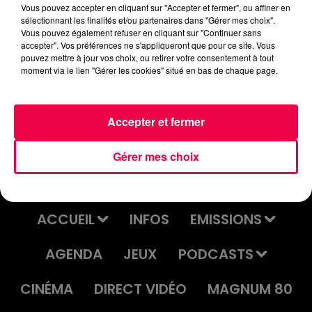
Vous pouvez accepter en cliquant sur "Accepter et fermer", ou affiner en
sélectionnant les finalités et/ou partenaires dans "Gérer mes choix".
Vous pouvez également refuser en cliquant sur "Continuer sans
accepter". Vos préférences ne s'appliqueront que pour ce site. Vous
pouvez mettre à jour vos choix, ou retirer votre consentement à tout
DJ MAGOUILLE DU 28/05/25 AVEC
moment via le lien "Gérer les cookies" situé en bas de chaque page.
SYLVIE DE DOMJULIEN (aidée par
Fanny, auditrice invitée
d'honneur)
Accepter et fermer
Gérer mes choix
ACCUEIL
INFOS
EMISSIONS
AGENDA
JEUX
PODCASTS
CINÉMA
DIRECT VIDÉO
MAGNUM 80