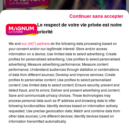
Continuer sans accepter
Le respect de votre vie privée est notre
priorité
We and
our (447) partners
do the following data processing based on
your consent and/or our legitimate interest: Store and/or access
information on a device; Use limited data to select advertising; Create
profiles for personalised advertising; Use profiles to select personalised
advertising; Measure advertising performance; Measure content
performance; Understand audiences through statistics or combinations
of data from different sources; Develop and improve services; Create
profiles to personalise content; Use profiles to select personalised
content; Use limited data to select content; Ensure security, prevent and
detect fraud, and fix errors; Deliver and present advertising and content;
Save and communicate privacy choices. These technologies may
process personal data such as IP address and browsing data to offer
following functionalities: Identify devices based on information actively
requested; Use precise geolocation data; Match and combine data from
other data sources; Link different devices; Identify devices based on
podcasts/2025/05/DJMAG280525.mp3
information transmitted automatically.