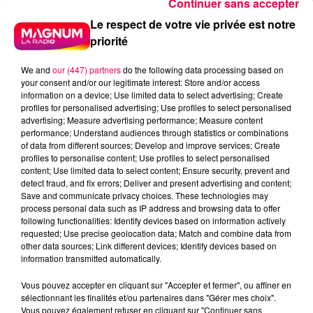
Continuer sans accepter
Le respect de votre vie privée est notre
priorité
We and
our (447) partners
do the following data processing based on
your consent and/or our legitimate interest: Store and/or access
information on a device; Use limited data to select advertising; Create
profiles for personalised advertising; Use profiles to select personalised
advertising; Measure advertising performance; Measure content
performance; Understand audiences through statistics or combinations
of data from different sources; Develop and improve services; Create
profiles to personalise content; Use profiles to select personalised
content; Use limited data to select content; Ensure security, prevent and
detect fraud, and fix errors; Deliver and present advertising and content;
Save and communicate privacy choices. These technologies may
process personal data such as IP address and browsing data to offer
following functionalities: Identify devices based on information actively
requested; Use precise geolocation data; Match and combine data from
podcasts/2025/11/djmag061125.mp3
other data sources; Link different devices; Identify devices based on
information transmitted automatically.
Vous pouvez accepter en cliquant sur "Accepter et fermer", ou affiner en
sélectionnant les finalités et/ou partenaires dans "Gérer mes choix".
Vous pouvez également refuser en cliquant sur "Continuer sans