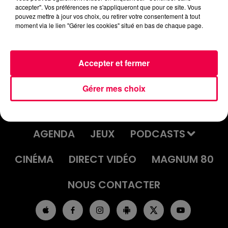
accepter". Vos préférences ne s'appliqueront que pour ce site. Vous
DJ MAGOUILLE DU 06/11/25 AVEC
pouvez mettre à jour vos choix, ou retirer votre consentement à tout
CHRISTELLE D'ÉPINAL QUI GAGNE
moment via le lien "Gérer les cookies" situé en bas de chaque page.
50€
Accepter et fermer
Gérer mes choix
ACCUEIL
INFOS
EMISSIONS
AGENDA
JEUX
PODCASTS
CINÉMA
DIRECT VIDÉO
MAGNUM 80
NOUS CONTACTER