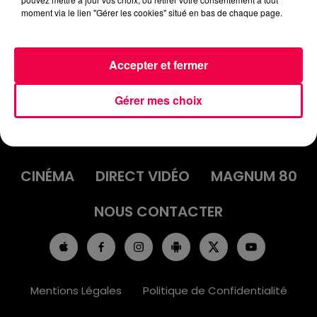
ARNAUD DE POUXEUX
moment via le lien "Gérer les cookies" situé en bas de chaque page.
Accepter et fermer
Gérer mes choix
ACCUEIL
INFOS
EMISSIONS
AGENDA
JEUX
PODCASTS
CINÉMA
DIRECT VIDÉO
MAGNUM 80
NOUS CONTACTER
Mentions Légales
Politique de Confidentialité