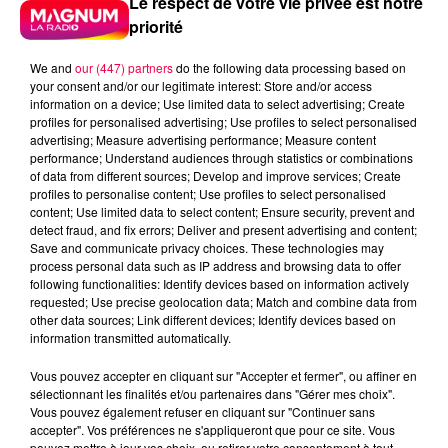
Le respect de votre vie privée est notre
priorité
We and
our (447) partners
do the following data processing based on
your consent and/or our legitimate interest: Store and/or access
information on a device; Use limited data to select advertising; Create
profiles for personalised advertising; Use profiles to select personalised
advertising; Measure advertising performance; Measure content
performance; Understand audiences through statistics or combinations
of data from different sources; Develop and improve services; Create
profiles to personalise content; Use profiles to select personalised
content; Use limited data to select content; Ensure security, prevent and
detect fraud, and fix errors; Deliver and present advertising and content;
Save and communicate privacy choices. These technologies may
process personal data such as IP address and browsing data to offer
following functionalities: Identify devices based on information actively
requested; Use precise geolocation data; Match and combine data from
podcasts/2025/10/djmag081025.mp3
other data sources; Link different devices; Identify devices based on
information transmitted automatically.
Vous pouvez accepter en cliquant sur "Accepter et fermer", ou affiner en
sélectionnant les finalités et/ou partenaires dans "Gérer mes choix".
Vous pouvez également refuser en cliquant sur "Continuer sans
DJ MAGOUILLE DU 08/10/25 AVEC
accepter". Vos préférences ne s'appliqueront que pour ce site. Vous
pouvez mettre à jour vos choix, ou retirer votre consentement à tout