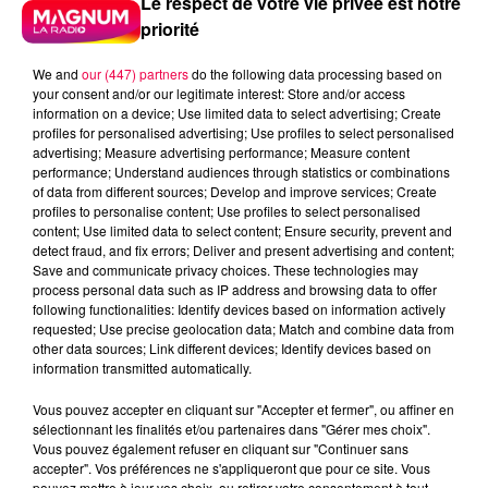
Le respect de votre vie privée est notre
priorité
We and
our (447) partners
do the following data processing based on
your consent and/or our legitimate interest: Store and/or access
information on a device; Use limited data to select advertising; Create
profiles for personalised advertising; Use profiles to select personalised
advertising; Measure advertising performance; Measure content
performance; Understand audiences through statistics or combinations
of data from different sources; Develop and improve services; Create
profiles to personalise content; Use profiles to select personalised
content; Use limited data to select content; Ensure security, prevent and
detect fraud, and fix errors; Deliver and present advertising and content;
Save and communicate privacy choices. These technologies may
process personal data such as IP address and browsing data to offer
following functionalities: Identify devices based on information actively
requested; Use precise geolocation data; Match and combine data from
podcasts/2025/10/djmag091025.mp3
other data sources; Link different devices; Identify devices based on
information transmitted automatically.
Vous pouvez accepter en cliquant sur "Accepter et fermer", ou affiner en
sélectionnant les finalités et/ou partenaires dans "Gérer mes choix".
Vous pouvez également refuser en cliquant sur "Continuer sans
DJ MAGOUILLE DU 09/10/25 AVEC
accepter". Vos préférences ne s'appliqueront que pour ce site. Vous
pouvez mettre à jour vos choix, ou retirer votre consentement à tout