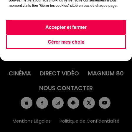
MELISSA DE TROUSSEY
moment via le lien "Gérer les cookies" situé en bas de chaque page.
Accepter et fermer
Gérer mes choix
ACCUEIL
INFOS
EMISSIONS
AGENDA
JEUX
PODCASTS
CINÉMA
DIRECT VIDÉO
MAGNUM 80
NOUS CONTACTER
Mentions Légales
Politique de Confidentialité