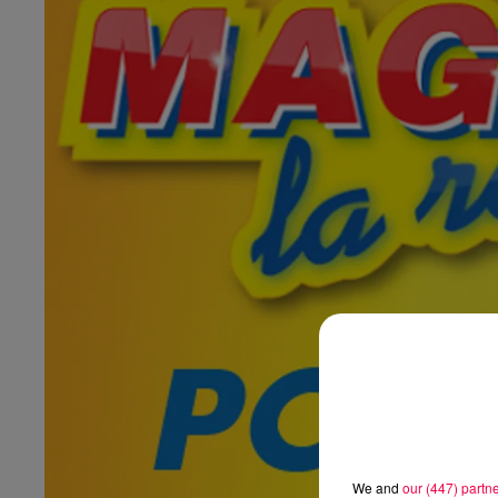
We and
our (447) partn