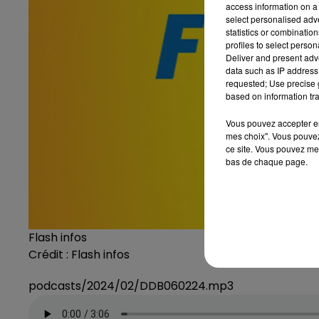
access information on a 
select personalised ad
statistics or combinatio
profiles to select person
Deliver and present adv
data such as IP address 
requested; Use precise g
based on information tra
Vous pouvez accepter en 
mes choix". Vous pouvez
ce site. Vous pouvez met
bas de chaque page.
Flash infos
Crédit :
Flash infos
podcasts/2024/02/DDB060224.mp3