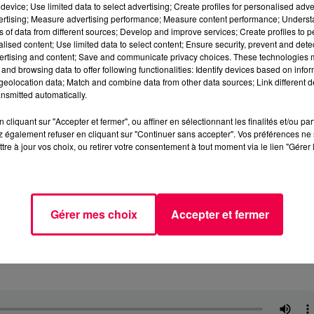
device; Use limited data to select advertising; Create profiles for personalised adver
vertising; Measure advertising performance; Measure content performance; Unders
ns of data from different sources; Develop and improve services; Create profiles to 
alised content; Use limited data to select content; Ensure security, prevent and detect
ertising and content; Save and communicate privacy choices. These technologies
and browsing data to offer following functionalities: Identify devices based on infor
eolocation data; Match and combine data from other data sources; Link different de
nsmitted automatically.
cliquant sur "Accepter et fermer", ou affiner en sélectionnant les finalités et/ou pa
 également refuser en cliquant sur "Continuer sans accepter". Vos préférences ne 
tre à jour vos choix, ou retirer votre consentement à tout moment via le lien "Gérer 
Gérer mes choix
Accepter et fermer