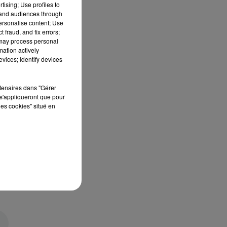
tising; Use profiles to
tand audiences through
personalise content; Use
 fraud, and fix errors;
 may process personal
mation actively
vices; Identify devices
rtenaires dans "Gérer
s'appliqueront que pour
les cookies" situé en