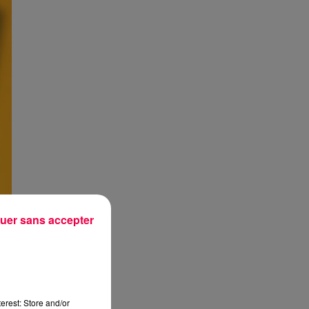
uer sans accepter
erest: Store and/or