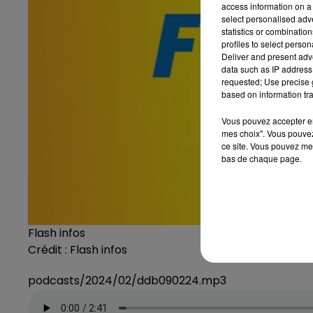
access information on a 
select personalised ad
statistics or combinatio
profiles to select person
Deliver and present adv
data such as IP address 
requested; Use precise g
based on information tra
Vous pouvez accepter en 
mes choix". Vous pouvez
ce site. Vous pouvez met
bas de chaque page.
Flash infos
Crédit :
Flash infos
podcasts/2024/02/ddb090224.mp3