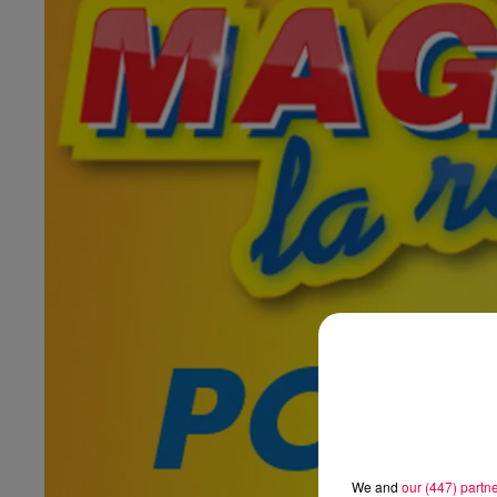
We and
our (447) partn