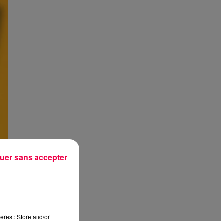
uer sans accepter
erest: Store and/or