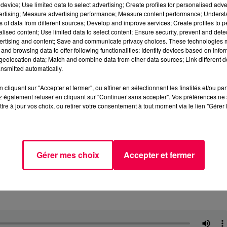
device; Use limited data to select advertising; Create profiles for personalised adver
vertising; Measure advertising performance; Measure content performance; Unders
ns of data from different sources; Develop and improve services; Create profiles to 
alised content; Use limited data to select content; Ensure security, prevent and detect
ertising and content; Save and communicate privacy choices. These technologies
and browsing data to offer following functionalities: Identify devices based on infor
eolocation data; Match and combine data from other data sources; Link different de
nsmitted automatically.
cliquant sur "Accepter et fermer", ou affiner en sélectionnant les finalités et/ou pa
 également refuser en cliquant sur "Continuer sans accepter". Vos préférences ne 
tre à jour vos choix, ou retirer votre consentement à tout moment via le lien "Gérer 
Gérer mes choix
Accepter et fermer