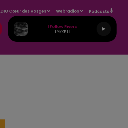
DIO Cœur des Vosges
Webradios
Podcasts
I Follow Rivers
LYKKE LI