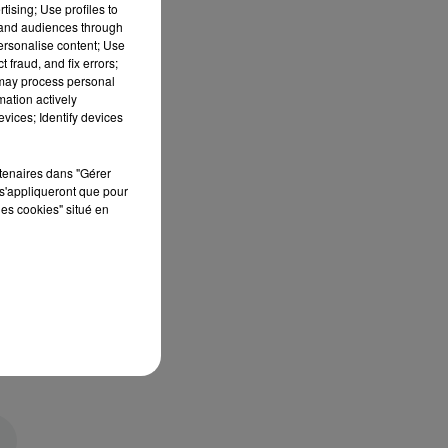
tising; Use profiles to
tand audiences through
personalise content; Use
 fraud, and fix errors;
 may process personal
mation actively
vices; Identify devices
rtenaires dans "Gérer
s'appliqueront que pour
les cookies" situé en